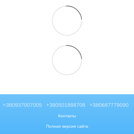
+380937007005
+380501888708
+380687779090
Контакты
Полная версия сайта