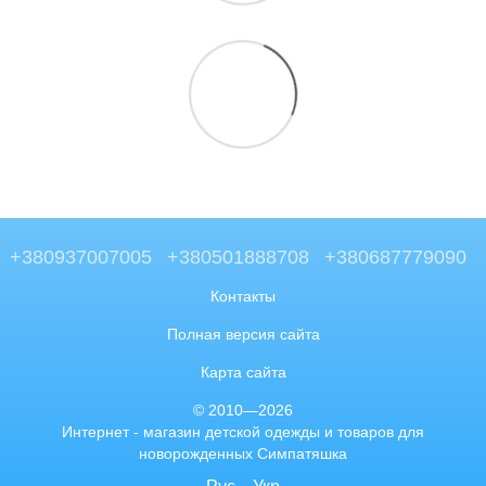
+380937007005
+380501888708
+380687779090
Контакты
Полная версия сайта
Карта сайта
© 2010—2026
Интернет - магазин детской одежды и товаров для
новорожденных Симпатяшка