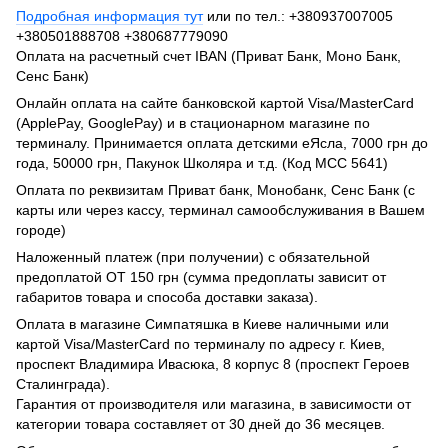
Подробная информация тут
или по тел.: +380937007005
+380501888708 +380687779090
Оплата на расчетный счет IBAN (Приват Банк, Моно Банк,
Сенс Банк)
Онлайн оплата на сайте банковской картой Visa/MasterCard
(ApplePay, GooglePay) и в стационарном магазине по
терминалу. Принимается оплата детскими еЯсла, 7000 грн до
года, 50000 грн, Пакунок Школяра и т.д. (Код МСС 5641)
Оплата по реквизитам Приват банк, Монобанк, Сенс Банк (с
карты или через кассу, терминал самообслуживания в Вашем
городе)
Наложенный платеж (при получении) с обязательной
предоплатой ОТ 150 грн (сумма предоплаты зависит от
габаритов товара и способа доставки заказа).
Оплата в магазине Симпатяшка в Киеве наличными или
картой Visa/MasterCard по терминалу по адресу г. Киев,
проспект Владимира Ивасюка, 8 корпус 8 (проспект Героев
Сталинграда).
Гарантия от производителя или магазина, в зависимости от
категории товара составляет от 30 дней до 36 месяцев.