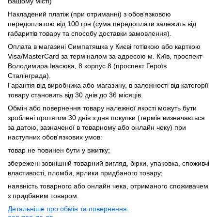
Вашому місті)
Накладений платіж (при отриманні) з обов'язковою
передоплатою від 100 грн (сума передоплати залежить від
габаритів товару та способу доставки замовлення).
Оплата в магазині Симпатяшка у Києві готівкою або карткою
Visa/MasterCard за терміналом за адресою м. Київ, проспект
Володимира Івасюка, 8 корпус 8 (проспект Героїв
Сталінграда).
Гарантія від виробника або магазину, в залежності від категорії
товару становить від 30 днів до 36 місяців.
Обмін або повернення товару належної якості можуть бути
зроблені протягом 30 днів з дня покупки (термін визначається
за датою, зазначеної в товарному або онлайн чеку) при
наступних обов'язкових умов:
товар не повинен бути у вжитку;
збережені зовнішній товарний вигляд, бірки, упаковка, споживчі
властивості, пломби, ярлики придбаного товару;
наявність товарного або онлайн чека, отриманого споживачем
з придбаним товаром.
Детальніше про обмін та повернення.