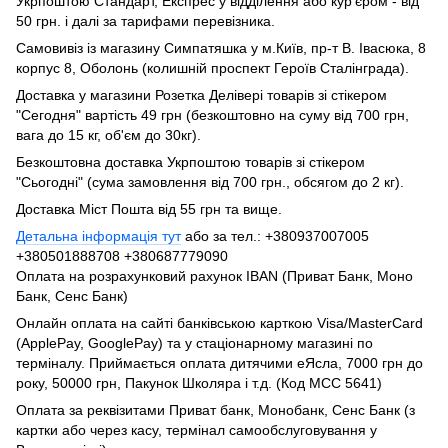
Укрпоштою Стандарт, Експрес у відділення або кур'єром - від
50 грн. і далі за тарифами перевізника.
Самовивіз із магазину Симпатяшка у м.Київ, пр-т В. Івасюка, 8
корпус 8, Оболонь (колишній проспект Героїв Сталінграда).
Доставка у магазини Розетка Делівері товарів зі стікером
"Сегодня" вартість 49 грн (безкоштовно на суму від 700 грн,
вага до 15 кг, об'єм до 30кг).
Безкоштовна доставка Укрпоштою товарів зі стікером
"Сьогодні" (сума замовлення від 700 грн., обсягом до 2 кг).
Доставка Міст Пошта від 55 грн та вище.
Детальна інформація тут
або за тел.: +380937007005
+380501888708 +380687779090
Оплата на розрахунковий рахунок IBAN (Приват Банк, Моно
Банк, Сенс Банк)
Онлайн оплата на сайті банківською карткою Visa/MasterCard
(ApplePay, GooglePay) та у стаціонарному магазині по
терміналу. Приймається оплата дитячими еЯсла, 7000 грн до
року, 50000 грн, Пакунок Школяра і т.д. (Код МСС 5641)
Оплата за реквізитами Приват банк, Монобанк, Сенс Банк (з
картки або через касу, термінал самообслуговування у