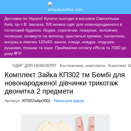
Доставка по Україні! Купити сьогодні в магазині Сімпатяшка
Київ, пр-т В. Івасюка, 8/8 можна одяг для новонародженого в
пологовий будинок: бодіки, сорочечки, повзунки, чоловічки,
пелюшки, конверти на виписку, хрестильні крижми, палантини,
матрац в ліжечко 120х60, ванни, пледи, ковдри, подушки,
рушники, іграшки та інше. Приймаємо оплату єЯсла та 7000 до
року.💙💛
ОДЯГ ДЛЯ НЕМОВЛЯТ
Костюмчики, комплекти
Комплект З
Комплект Зайка КП302 тм Бембі для
новонародженої дівчинки трикотаж
двонитка 2 предмети
Артикул:
КП302абр(I00)
Написати відгук