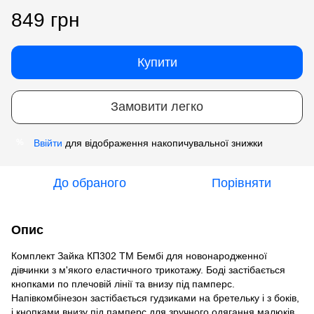
849 грн
Купити
Замовити легко
Ввійти
для відображення накопичувальної знижки
%
До обраного
Порівняти
Опис
Комплект Зайка КП302 ТМ Бембі для новонародженної
дівчинки з м'якого еластичного трикотажу. Боді застібається
кнопками по плечовій лінії та внизу під памперс.
Напівкомбінезон застібається гудзиками на бретельку і з боків,
і кнопками внизу під памперс для зручного одягання малюків.