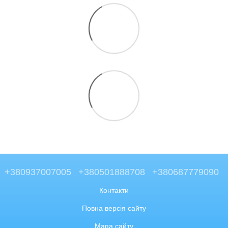
+380937007005
+380501888708
+380687779090
Контакти
Повна версія сайту
Мапа сайту