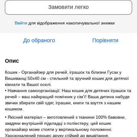
Замовити легко
Ввійти
для відображення накопичувальної знижки
%
До обраного
Порівняти
Опис
Кошик - Органайзер для речей, іграшок та білизни Гусак у
Вишиванці 50х40 см - стильний та зручний кошик для дитячої
кімнати та Вашої оселі.
• Навчання самоорганізації: Наш кошик для дитячих іграшок та
речей – ваш найкращий помічник у сім'ї! Ваша дитина набуде
звички збирати свій одяг, іграшки, книги та взуття з нашим
кошиком.
• Якісний матеріал – виготовлений з тканини 100% бавовни,
завдяки внутрішній підкладці з поліестеру, цей кошик
органайзер може стояти у вертикальному положенні.
Удосконалений процес друку стійкий до вицвітання.