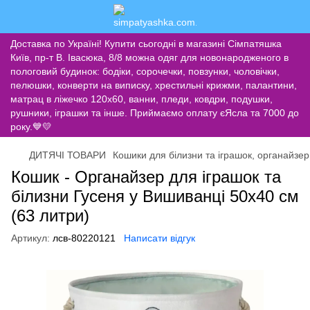
Доставка по Україні! Купити сьогодні в магазині Сімпатяшка
Київ, пр-т В. Івасюка, 8/8 можна одяг для новонародженого в
пологовий будинок: бодіки, сорочечки, повзунки, чоловічки,
пелюшки, конверти на виписку, хрестильні крижми, палантини,
матрац в ліжечко 120х60, ванни, пледи, ковдри, подушки,
рушники, іграшки та інше. Приймаємо оплату єЯсла та 7000 до
року.💙💛
ДИТЯЧІ ТОВАРИ
Кошики для білизни та іграшок, органайзе
Кошик - Органайзер для іграшок та
білизни Гусеня у Вишиванці 50х40 см
(63 литри)
Артикул:
лсв-80220121
Написати відгук