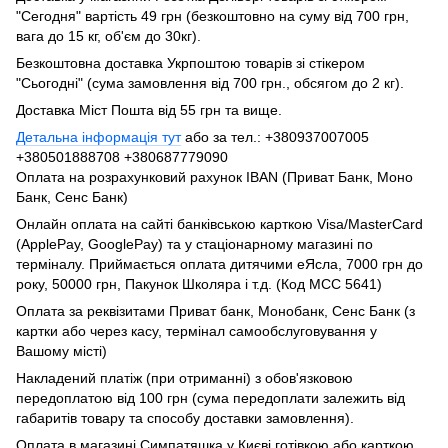
"Сегодня" вартість 49 грн (безкоштовно на суму від 700 грн,
вага до 15 кг, об'єм до 30кг).
Безкоштовна доставка Укрпоштою товарів зі стікером
"Сьогодні" (сума замовлення від 700 грн., обсягом до 2 кг).
Доставка Міст Пошта від 55 грн та вище.
Детальна інформація тут
або за тел.: +380937007005
+380501888708 +380687779090
Оплата на розрахунковий рахунок IBAN (Приват Банк, Моно
Банк, Сенс Банк)
Онлайн оплата на сайті банківською карткою Visa/MasterCard
(ApplePay, GooglePay) та у стаціонарному магазині по
терміналу. Приймається оплата дитячими еЯсла, 7000 грн до
року, 50000 грн, Пакунок Школяра і т.д. (Код МСС 5641)
Оплата за реквізитами Приват банк, Монобанк, Сенс Банк (з
картки або через касу, термінал самообслуговування у
Вашому місті)
Накладений платіж (при отриманні) з обов'язковою
передоплатою від 100 грн (сума передоплати залежить від
габаритів товару та способу доставки замовлення).
Оплата в магазині Симпатяшка у Києві готівкою або карткою