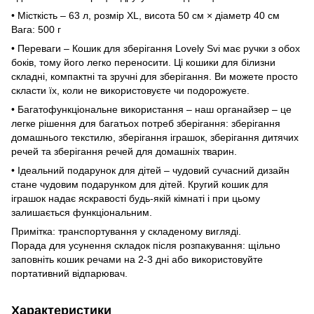
• Місткість – 63 л, розмір XL, висота 50 см × діаметр 40 см
Вага: 500 г
• Переваги – Кошик для зберігання Lovely Svi має ручки з обох
боків, тому його легко переносити. Ці кошики для білизни
складні, компактні та зручні для зберігання. Ви можете просто
скласти їх, коли не використовуєте чи подорожуєте.
• Багатофункціональне використання – наш органайзер – це
легке рішення для багатьох потреб зберігання: зберігання
домашнього текстилю, зберігання іграшок, зберігання дитячих
речей та зберігання речей для домашніх тварин.
• Ідеальний подарунок для дітей – чудовий сучасний дизайн
стане чудовим подарунком для дітей. Кругий кошик для
іграшок надає яскравості будь-якій кімнаті і при цьому
залишається функціональним.
Примітка: транспортування у складеному вигляді.
Порада для усунення складок після розпакування: щільно
заповніть кошик речами на 2-3 дні або використовуйте
портативний відпарювач.
Характеристики