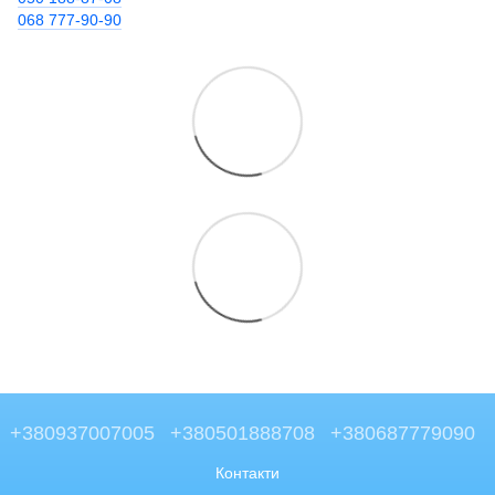
068 777-90-90
+380937007005
+380501888708
+380687779090
Контакти