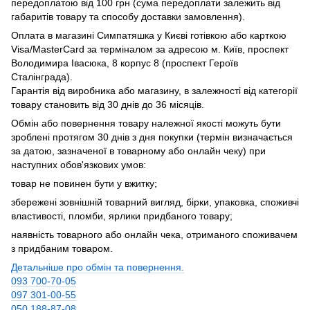
передоплатою від 100 грн (сума передоплати залежить від
габаритів товару та способу доставки замовлення).
Оплата в магазині Симпатяшка у Києві готівкою або карткою
Visa/MasterCard за терміналом за адресою м. Київ, проспект
Володимира Івасюка, 8 корпус 8 (проспект Героїв
Сталінграда).
Гарантія від виробника або магазину, в залежності від категорії
товару становить від 30 днів до 36 місяців.
Обмін або повернення товару належної якості можуть бути
зроблені протягом 30 днів з дня покупки (термін визначається
за датою, зазначеної в товарному або онлайн чеку) при
наступних обов'язкових умов:
товар не повинен бути у вжитку;
збережені зовнішній товарний вигляд, бірки, упаковка, споживчі
властивості, пломби, ярлики придбаного товару;
наявність товарного або онлайн чека, отриманого споживачем
з придбаним товаром.
Детальніше про обмін та повернення.
093 700-70-05
097 301-00-55
050 188-87-08