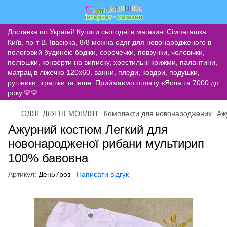
Доставка по Україні! Купити сьогодні в магазині Сімпатяшка
Київ, пр-т В. Івасюка, 8/8 можна одяг для новонародженого в
пологовий будинок: бодіки, сорочечки, повзунки, чоловічки,
пелюшки, конверти на виписку, хрестильні крижми, палантини,
матрац в ліжечко 120х60, ванни, пледи, ковдри, подушки,
рушники, іграшки та інше. Приймаємо оплату єЯсла та 7000 до
року.💙💛
ОДЯГ ДЛЯ НЕМОВЛЯТ
Комплекти для новонароджених
Аж
Ажурний костюм Легкий для
новонародженої рибани мультирип
100% бавовна
Артикул:
Ден57роз
Написати відгук