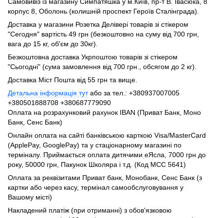
Самовивіз із магазину Симпатяшка у м.Київ, пр-т В. Івасюка, 8
корпус 8, Оболонь (колишній проспект Героїв Сталінграда).
Доставка у магазини Розетка Делівері товарів зі стікером
"Сегодня" вартість 49 грн (безкоштовно на суму від 700 грн,
вага до 15 кг, об'єм до 30кг).
Безкоштовна доставка Укрпоштою товарів зі стікером
"Сьогодні" (сума замовлення від 700 грн., обсягом до 2 кг).
Доставка Міст Пошта від 55 грн та вище.
Детальна інформація тут
або за тел.: +380937007005
+380501888708 +380687779090
Оплата на розрахунковий рахунок IBAN (Приват Банк, Моно
Банк, Сенс Банк)
Онлайн оплата на сайті банківською карткою Visa/MasterCard
(ApplePay, GooglePay) та у стаціонарному магазині по
терміналу. Приймається оплата дитячими еЯсла, 7000 грн до
року, 50000 грн, Пакунок Школяра і т.д. (Код МСС 5641)
Оплата за реквізитами Приват банк, Монобанк, Сенс Банк (з
картки або через касу, термінал самообслуговування у
Вашому місті)
Накладений платіж (при отриманні) з обов'язковою