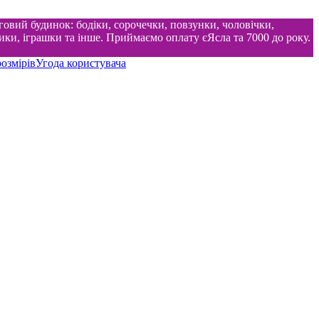
говий будинок: бодіки, сорочечки, повзунки, чоловічки,
ки, іграшки та інше. Приймаємо оплату єЯсла та 7000 до року.
озмірів
Угода користувача