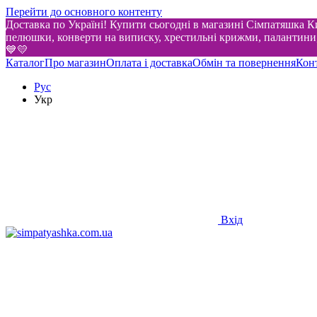
Перейти до основного контенту
Доставка по Україні! Купити сьогодні в магазині Сімпатяшка Ки
пелюшки, конверти на виписку, хрестильні крижми, палантини, 
💙💛
Каталог
Про магазин
Оплата і доставка
Обмін та повернення
Кон
Рус
Укр
Вхід