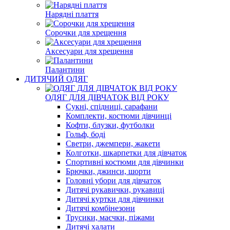
Нарядні плаття
Сорочки для хрещення
Аксесуари для хрещення
Палантини
ДИТЯЧИЙ ОДЯГ
ОДЯГ ДЛЯ ДІВЧАТОК ВІД РОКУ
Сукні, спідниці, сарафани
Комплекти, костюми дівчинці
Кофти, блузки, футболки
Гольф, боді
Светри, джемпери, жакети
Колготки, шкарпетки для дівчаток
Спортивні костюми для дівчинки
Брючки, джинси, шорти
Головні убори для дівчаток
Дитячі рукавички, рукавиці
Дитячі куртки для дівчинки
Дитячі комбінезони
Трусики, маєчки, піжами
Дитячі халати