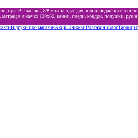
їв, пр-т В. Івасюка, 8/8 можна одяг для новонародженого в поло
матрац в ліжечко 120х60, ванни, пледи, ковдри, подушки, рушни
такти
Відгуки про магазин
Акції! Знижки!
Магазини
Блог
Таблиці р