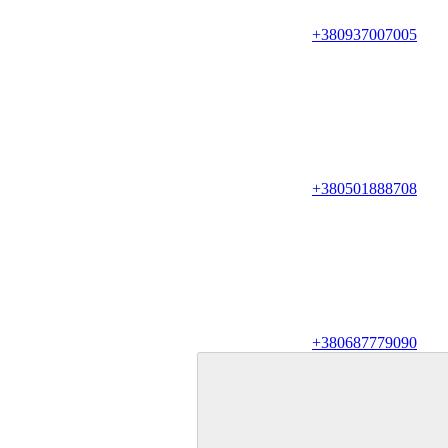
+380937007005
+380501888708
+380687779090