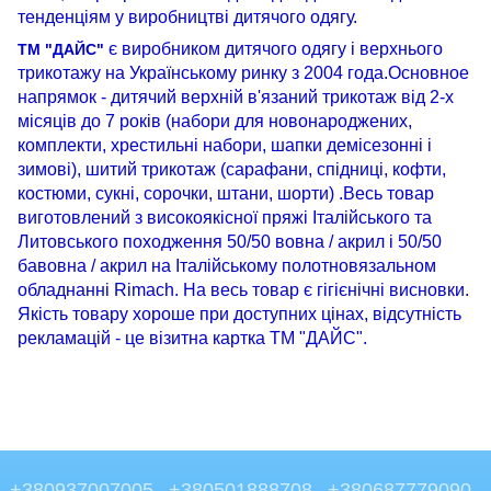
тенденціям у виробництві дитячого одягу.
є виробником дитячого одягу і верхнього
ТМ "ДАЙС"
трикотажу на Українському ринку з 2004 года.Основное
напрямок - дитячий верхній в'язаний трикотаж від 2-х
місяців до 7 років (набори для новонароджених,
комплекти, хрестильні набори, шапки демісезонні і
зимові), шитий трикотаж (сарафани, спідниці, кофти,
костюми, сукні, сорочки, штани, шорти) .Весь товар
виготовлений з високоякісної пряжі Італійського та
Литовського походження 50/50 вовна / акрил і 50/50
бавовна / акрил на Італійському полотновязальном
обладнанні Rimach. На весь товар є гігієнічні висновки.
Якість товару хороше при доступних цінах, відсутність
рекламацій - це візитна картка ТМ "ДАЙС".
+380937007005
+380501888708
+380687779090