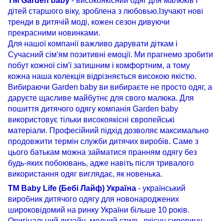
ТМ Garden baby
- високоякісний одяг для малюків і
дітей старшого віку, зроблена з любовью.Ізучают нові
тренди в дитячій моді, кожен сезон дивуючи
прекрасними новинками.
Для нашої компанії важливо дарувати діткам і
Сучасний сім'ям позитивні емоції. Ми прагнемо зробити
побут кожної сім'ї затишним і комфортним, а тому
кожна наша колекція відрізняється високою якістю.
Вибираючи Garden baby ви вибираєте не просто одяг, а
даруєте щасливе майбутнє для свого малюка. Для
пошиття дитячого одягу компанія Garden baby
використовує тільки високоякісні європейські
матеріали. Професійний підхід дозволяє максимально
продовжити термін служби дитячих виробів. Саме з
цього батькам можна займатися пранням одягу без
будь-яких побоювань, адже навіть після тривалого
використання одяг виглядає, як новенька.
ТМ
Baby Life
(
Бебі
Лайф
)
Україна
-
український
виробник
дитячого одягу
для
новонароджених
широковідомий
на
ринку
України
більше 10
років
.
Оригінальний
дизайн
,
модний
стиль
,
якісну сировину