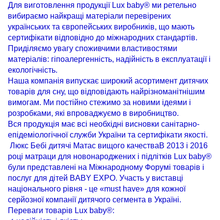
Для виготовлення продукції Lux baby® ми ретельно
вибираємо найкращі матеріали перевірених
українських та європейських виробників, що мають
сертифікати відповідно до міжнародних стандартів.
Приділяємо увагу споживчими властивостями
матеріалів: гіпоалергенність, надійність в експлуатації і
екологічність.
Наша компанія випускає широкий асортимент дитячих
товарів для сну, що відповідають найрізноманітнішим
вимогам. Ми постійно стежимо за новими ідеями і
розробками, які впроваджуємо в виробництво.
Вся продукція має всі необхідні висновки санітарно-
епідеміологічної служби України та сертифікати якості.
Люкс Бебі дитячі Матас вищого качестваВ 2013 і 2016
році матраци для новонароджених і підлітків Lux baby®
були представлені на Міжнародному Форумі товарів і
послуг для дітей BABY EXPO. Участь у виставці
національного рівня - це «must have» для кожної
серйозної компанії дитячого сегмента в Україні.
Переваги товарів Lux baby®: