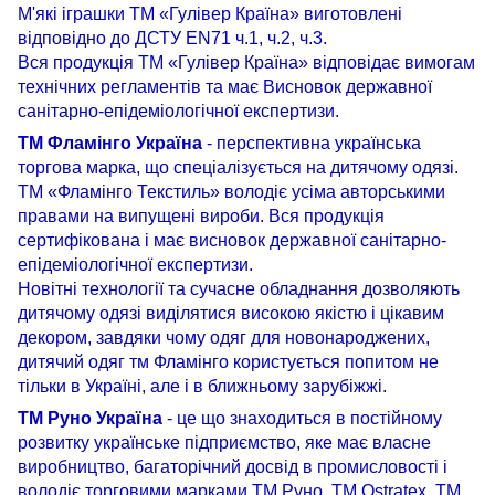
М'які іграшки ТМ «Гулівер Країна» виготовлені
відповідно до ДСТУ EN71 ч.1, ч.2, ч.3.
Вся продукція ТМ «Гулівер Країна» відповідає вимогам
технічних регламентів та має Висновок державної
санітарно-епідеміологічної експертизи.
ТМ Фламінго Україна
- перспективна українська
торгова марка, що спеціалізується на дитячому одязі.
ТМ «Фламінго Текстиль» володіє усіма авторськими
правами на випущені вироби. Вся продукція
сертифікована і має висновок державної санітарно-
епідеміологічної експертизи.
Новітні технології та сучасне обладнання дозволяють
дитячому одязі виділятися високою якістю і цікавим
декором, завдяки чому одяг для новонароджених,
дитячий одяг тм Фламінго користується попитом не
тільки в Україні, але і в ближньому зарубіжжі.
ТМ Руно Україна
- це що знаходиться в постійному
розвитку українське підприємство, яке має власне
виробництво, багаторічний досвід в промисловості і
володіє торговими марками ТМ Руно, ТМ Ostratex, ТМ