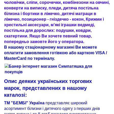
чоловічки, сліпи, сорочечки, комбінезони на овчині,
конверти на виписку, пледи, дитяча постільна
білизна і бортики в ліжечко, дитячі матраци в
ліжечко, позиционер - гніздечко - кокон, Крижми і
хрестильні аксесуари, м'які іграшки ведмеді,
постільна для дорослих: подушки, ковдри,
скатертини. Якщо Ви хочете певний товар,
попередньо замовте його у оператора.
В нашому стаціонарному магазині Ви можете
оплатити замовлення готівкою або карткою VISA /
MasterCard по терміналу.
Опис
деяких
українських
торгових
марок
,
представлених
в
нашому
каталозі
:
ТМ "БЕМБІ" Україна
представляє широкий
асортимент білизни і дитячого одягу з перших днів