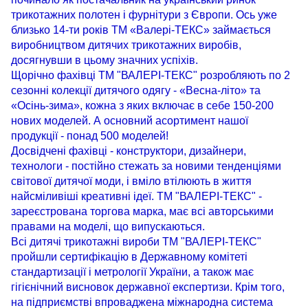
трикотажних полотен і фурнітури з Європи. Ось уже
близько 14-ти років ТМ «Валері-ТЕКС» займається
виробництвом дитячих трикотажних виробів,
досягнувши в цьому значних успіхів.
Щорічно фахівці ТМ "ВАЛЕРІ-ТЕКС" розробляють по 2
сезонні колекції дитячого одягу - «Весна-літо» та
«Осінь-зима», кожна з яких включає в себе 150-200
нових моделей. А основний асортимент нашої
продукції - понад 500 моделей!
Досвідчені фахівці - конструктори, дизайнери,
технологи - постійно стежать за новими тенденціями
світової дитячої моди, і вміло втілюють в життя
найсміливіші креативні ідеї. ТМ "ВАЛЕРІ-ТЕКС" -
зареєстрована торгова марка, має всі авторськими
правами на моделі, що випускаються.
Всі дитячі трикотажні вироби ТМ "ВАЛЕРІ-ТЕКС"
пройшли сертифікацію в Державному комітеті
стандартизації і метрології України, а також має
гігієнічний висновок державної експертизи. Крім того,
на підприємстві впроваджена міжнародна система