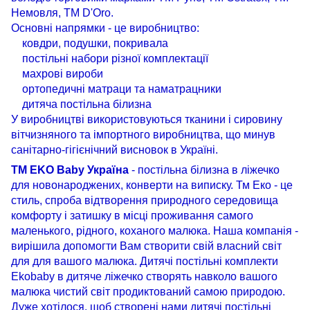
Немовля, ТМ D'Oro.
Основні напрямки - це виробництво:
ковдри, подушки, покривала
постільні набори різної комплектації
махрові вироби
ортопедичні матраци та наматрацники
дитяча постільна білизна
У виробництві використовуються тканини і сировину
вітчизняного та імпортного виробництва, що минув
санітарно-гігієнічний висновок в Україні.
ТМ EKO Baby Україна
- постільна білизна в ліжечко
для новонароджених, конверти на виписку. Тм Еко - це
стиль, спроба відтворення природного середовища
комфорту і затишку в місці проживання самого
маленького, рідного, коханого малюка. Наша компанія -
вирішила допомогти Вам створити свій власний світ
для для вашого малюка. Дитячі постільні комплекти
Ekobaby в дитяче ліжечко створять навколо вашого
малюка чистий світ продиктований самою природою.
Дуже хотілося, щоб створені нами дитячі постільні