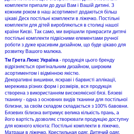
комплекти припали до душі Вам і Вашій дитині. З
кожним роком в наш асортимент додаються більш
цікаві Деск постільні комплекти в ліжечко. Постільні
комплекти для дітей виробляються в столиці нашої
країни Києві. Так само, ми вирішили прикрасити дитячі
постільні комплекти підвісними елементами ручної
роботи з дуже красивим дизайном, що буде цікаво для
розвитку Вашого малюка.
Тм Грета Люкс Україна
- продукція цього бренду
відрізняється оригінальним дизайном, широким
асортиментом і відмінною якістю.
Декоративні вишивки, яскраві і барвисті аплікації,
мережива різних форм і розмірів, вся продукція
створена з використанням високоякісної бязі. Бязеві
тканину - одна з основних видів тканини для постільної
білизни, за своїм складом складається з 100% бавовни.
Бязевих білизна витримує велика кількість прань, а
його вартість дозволяє створювати продукцію доступну
для кожного клієнта: Постільні комплекти в ліжечко,
Матраци в ліжечко, Крестильная одяг, Дитячий одяг,