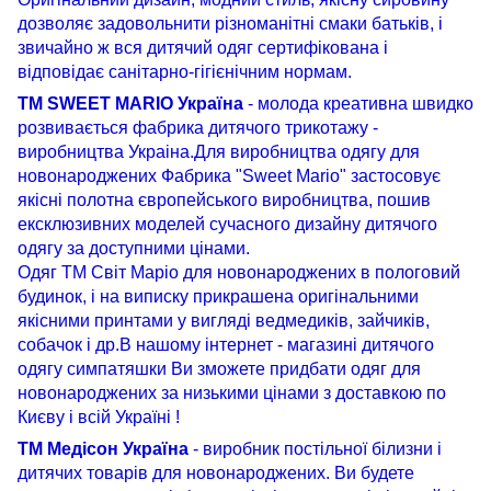
дозволяє
задовольнити
різноманітні
смаки
батьків
,
і
звичайно
ж
вся
дитячий одяг
сертифікована
і
відповідає
санітарно
-
гігієнічним
нормам
.
ТМ SWEET MARIO Україна
- молода креативна швидко
розвивається фабрика дитячого трикотажу -
виробництва Украіна.Для виробництва одягу для
новонароджених Фабрика "Sweet Mario" застосовує
якісні полотна європейського виробництва, пошив
ексклюзивних моделей сучасного дизайну дитячого
одягу за доступними цінами.
Одяг ТМ Світ Маріо для новонароджених в пологовий
будинок, і на виписку прикрашена оригінальними
якісними принтами у вигляді ведмедиків, зайчиків,
собачок і др.В нашому інтернет - магазині дитячого
одягу симпатяшки Ви зможете придбати одяг для
новонароджених за низькими цінами з доставкою по
Києву і всій Україні !
ТМ Медісон Україна
- виробник постільної білизни і
дитячих товарів для новонароджених. Ви будете