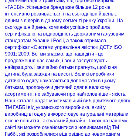
є дитячий одяг з трикотажу під торговою маркою
«ГАББІ» .Успешное бренд вже більше 12 років
інтенсивно розвивається і на сьогоднішній день є
одним з лідерів в даному сегменті ринку України. На
сьогоднішній день, компанія успішно пройшла
сертифікацію на відповідність державним галузевим
стандартам України і Росії, а також отримала
сертифікат «Системи управління якістю» ДСТУ ISO
9001: 2009. Всі ми знаємо, що наші діти - це
продовження нас самих, і вони заслуговують
найкращого. І звичайно батьки прагнуть, щоб їхня
дитина була завжди на висоті. Великі виробники
дитячого одягу намагаються допомагати в цьому
батькам, пропонуючи дитячий одяг в великому
асортименті, не забуваючи про найголовніше - якість.
Наш каталог надає максимальний вибір дитячого одягу
ТМ ГАББІ від українського виробника, який у
виробництві одягу використовує натуральні матеріали,
якісне пошиття і актуальний дизайн. Також на нашому
сайті ви можете ознайомитися з новинками від ТМ
Габбі, які розроблялися відповідно до новомодним