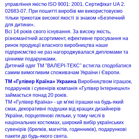
управління якістю ISO 9001: 2001. Сертифікат UA 2.
02683-07. При пошитті виробів ми використовуємо
тільки трикотаж високої якості зі знаком «Безпечний
для дитини».
Всі 14 років свого існування. За високу якість,
різноманітний асортимент, ефективне просування на
ринок продукції власного виробництва наше
підприємство не раз нагороджувалася дипломами та
цінними подарунками.
Дитячий одяг ТМ "ВАЛЕРІ-ТЕКС" встигла сподобатися
самим вимогливим споживачам України і Європи.
ТМ «Гулівер Країна» Украина
Виробництвом іграшок,
подарунків і сувенірів компанія «Гулівер Інтернешнл»
займається понад 20 років.
ТМ «Гулівер Країна» - це м'які іграшки на будь-який
смак, декоративні подушки від кращих дизайнерів
України, порцелянові ляльки, у тому числі в
національних костюмах, широкий вибір українських
сувенірів (брелків, магнітів, годинників), подарункові
пакети до будь-якого свята.