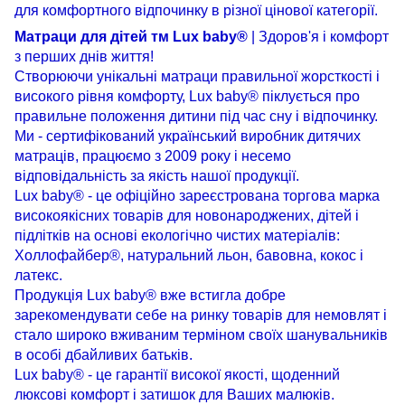
для
комфортного
відпочинку
в
різної
цінової
категорії
.
Матраци для дітей тм Lux baby®
| Здоров'я і комфорт
з перших днів життя!
Створюючи унікальні матраци правильної жорсткості і
високого рівня комфорту, Lux baby® піклується про
правильне положення дитини під час сну і відпочинку.
Ми - сертифікований український виробник дитячих
матраців, працюємо з 2009 року і несемо
відповідальність за якість нашої продукції.
Lux baby® - це офіційно зареєстрована торгова марка
високоякісних товарів для новонароджених, дітей і
підлітків на основі екологічно чистих матеріалів:
Холлофайбер®, натуральний льон, бавовна, кокос і
латекс.
Продукція Lux baby® вже встигла добре
зарекомендувати себе на ринку товарів для немовлят і
стало широко вживаним терміном своїх шанувальників
в особі дбайливих батьків.
Lux baby® - це гарантії високої якості, щоденний
люксові комфорт і затишок для Ваших малюків.