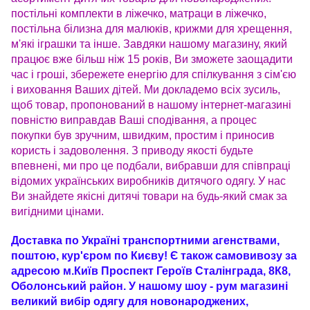
постільні комплекти в ліжечко, матраци в ліжечко,
постільна білизна для малюків, крижми для хрещення,
м'які іграшки та інше. Завдяки нашому магазину, який
працює вже більш ніж 15 років, Ви зможете заощадити
час і гроші, збережете енергію для спілкування з сім'єю
і виховання Ваших дітей. Ми докладемо всіх зусиль,
щоб товар, пропонований в нашому інтернет-магазині
повністю виправдав Ваші сподівання, а процес
покупки був зручним, швидким, простим і приносив
користь і задоволення. З приводу якості будьте
впевнені, ми про це подбали, вибравши для співпраці
відомих українських виробників дитячого одягу. У нас
Ви знайдете якісні дитячі товари на будь-який смак за
вигідними цінами.
Доставка по Україні транспортними агенствами,
поштою, кур'єром по Києву! Є також самовивозу за
адресою м.Київ Проспект Героїв Сталінграда, 8К8,
Оболонський район. У нашому шоу - рум магазині
великий вибір одягу для новонароджених,