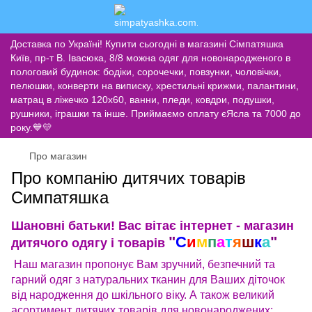
Доставка по Україні! Купити сьогодні в магазині Сімпатяшка
Київ, пр-т В. Івасюка, 8/8 можна одяг для новонародженого в
пологовий будинок: бодіки, сорочечки, повзунки, чоловічки,
пелюшки, конверти на виписку, хрестильні крижми, палантини,
матрац в ліжечко 120х60, ванни, пледи, ковдри, подушки,
рушники, іграшки та інше. Приймаємо оплату єЯсла та 7000 до
року.💙💛
Про магазин
Про компанію дитячих товарів
Симпатяшка
Шановні батьки! Вас вітає інтернет - магазин
"
С
и
м
п
а
т
я
ш
к
а
"
дитячого одягу і товарів
Наш магазин пропонує Вам зручний, безпечний та
гарний одяг з натуральних тканин для Ваших діточок
від народження до шкільного віку. А також великий
асортимент дитячих товарів для новонароджених: