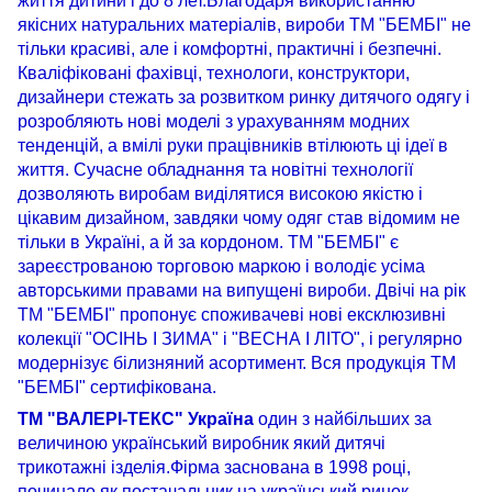
життя дитини і до 8 лет.Благодаря використанню
якісних натуральних матеріалів, вироби ТМ "БЕМБІ" не
тільки красиві, але і комфортні, практичні і безпечні.
Кваліфіковані фахівці, технологи, конструктори,
дизайнери стежать за розвитком ринку дитячого одягу і
розробляють нові моделі з урахуванням модних
тенденцій, а вмілі руки працівників втілюють ці ідеї в
життя. Сучасне обладнання та новітні технології
дозволяють виробам виділятися високою якістю і
цікавим дизайном, завдяки чому одяг став відомим не
тільки в Україні, а й за кордоном. ТМ "БЕМБІ" є
зареєстрованою торговою маркою і володіє усіма
авторськими правами на випущені вироби. Двічі на рік
ТМ "БЕМБІ" пропонує споживачеві нові ексклюзивні
колекції "ОСІНЬ І ЗИМА" і "ВЕСНА І ЛІТО", і регулярно
модернізує білизняний асортимент. Вся продукція ТМ
"БЕМБІ" сертифікована.
ТМ "ВАЛЕРІ-ТЕКС" Україна
один з найбільших за
величиною український виробник який дитячі
трикотажні ізделія.Фірма заснована в 1998 році,
починало як постачальник на український ринок