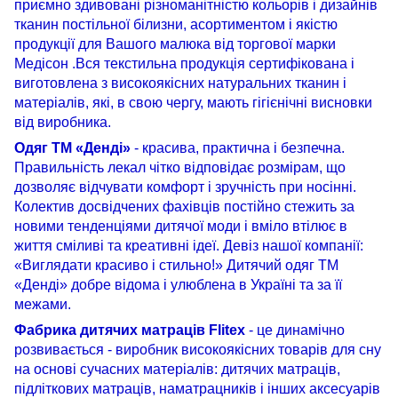
приємно здивовані різноманітністю кольорів і дизайнів
тканин постільної білизни, асортиментом і якістю
продукції для Вашого малюка від торгової марки
Медісон .Вся текстильна продукція сертифікована і
виготовлена ​​з високоякісних натуральних тканин і
матеріалів, які, в свою чергу, мають гігієнічні висновки
від виробника.
Одяг ТМ «Денді»
- красива, практична і безпечна.
Правильність лекал чітко відповідає розмірам, що
дозволяє відчувати комфорт і зручність при носінні.
Колектив досвідчених фахівців постійно стежить за
новими тенденціями дитячої моди і вміло втілює в
життя сміливі та креативні ідеї. Девіз нашої компанії:
«Виглядати красиво і стильно!» Дитячий одяг ТМ
«Денді» добре відома і улюблена в Україні та за її
межами.
Фабрика
дитячих
матраців
Flitex
-
це
динамічно
розвивається - виробник
високоякісних
товарів
для
сну
на
основі
сучасних
матеріалів
:
дитячих
матраців
,
підліткових
матраців
,
наматрацників
і
інших
аксесуарів