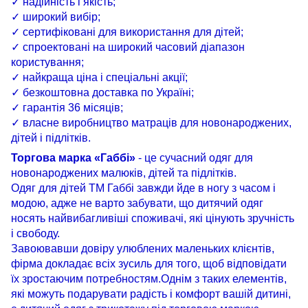
✓ надійність і якість;
✓ широкий вибір;
✓ сертифіковані для використання для дітей;
✓ спроектовані на широкий часовий діапазон
користування;
✓ найкраща ціна і спеціальні акції;
✓ безкоштовна доставка по Україні;
✓ гарантія 36 місяців;
✓ власне виробництво матраців для новонароджених,
дітей і підлітків.
Торгова марка «Габбі»
- це сучасний одяг для
новонароджених малюків, дітей та підлітків.
Одяг для дітей ТМ Габбі завжди йде в ногу з часом і
модою, адже не варто забувати, що дитячий одяг
носять найвибагливіші споживачі, які цінують зручність
і свободу.
Завоювавши довіру улюблених маленьких клієнтів,
фірма докладає всіх зусиль для того, щоб відповідати
їх зростаючим потребностям.Однім з таких елементів,
які можуть подарувати радість і комфорт вашій дитині,