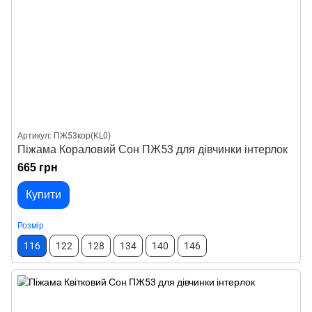
Артикул: ПЖ53кор(KL0)
Піжама Кораловий Сон ПЖ53 для дівчинки інтерлок
665 грн
Купити
Розмір
116
122
128
134
140
146