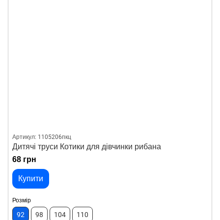
Артикул: 1105206пкц
Дитячі труси Котики для дівчинки рибана
68 грн
Купити
Розмір
92
98
104
110