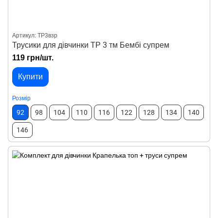
Артикул: ТР3взр
Трусики для дівчинки ТР 3 тм Бембі супрем
119 грн/шт.
Купити
Розмір
92
98
104
110
116
122
128
134
140
146