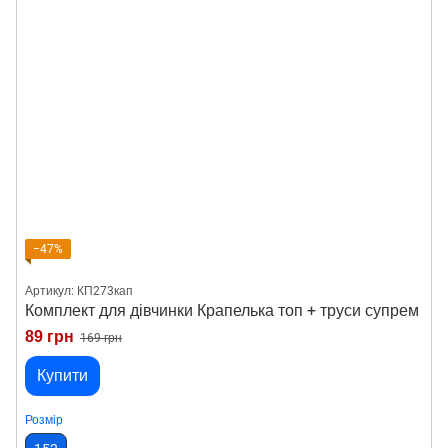
−47%
Артикул: КП273кап
Комплект для дівчинки Крапелька топ + труси супрем
89 грн
169 грн
Купити
Розмір