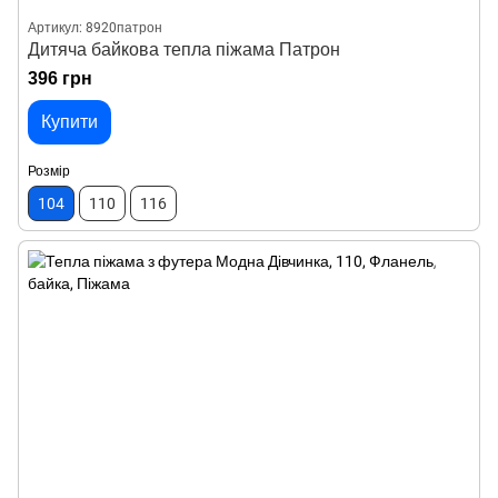
Артикул: 8920патрон
Дитяча байкова тепла піжама Патрон
396 грн
Купити
Розмір
104
110
116