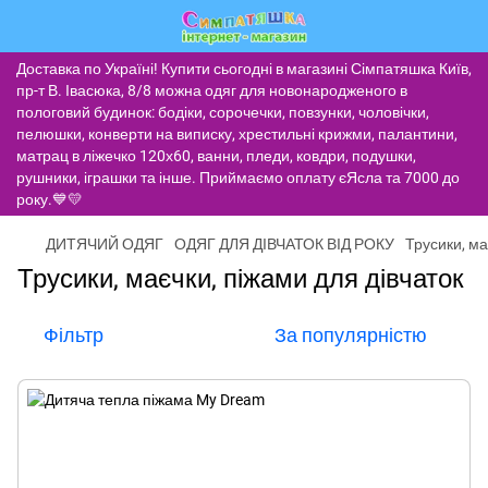
Доставка по Україні! Купити сьогодні в магазині Сімпатяшка Київ,
пр-т В. Івасюка, 8/8 можна одяг для новонародженого в
пологовий будинок: бодіки, сорочечки, повзунки, чоловічки,
пелюшки, конверти на виписку, хрестильні крижми, палантини,
матрац в ліжечко 120х60, ванни, пледи, ковдри, подушки,
рушники, іграшки та інше. Приймаємо оплату єЯсла та 7000 до
року.💙💛
ДИТЯЧИЙ ОДЯГ
ОДЯГ ДЛЯ ДІВЧАТОК ВІД РОКУ
Трусики, ма
Трусики, маєчки, піжами для дівчаток
Фільтр
За популярністю