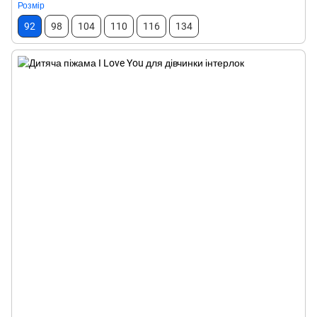
Розмір
92
98
104
110
116
134