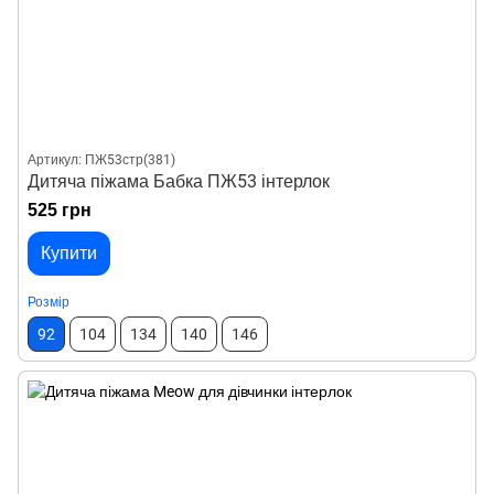
Артикул: ПЖ53стр(381)
Дитяча піжама Бабка ПЖ53 інтерлок
525 грн
Купити
Розмір
92
104
134
140
146