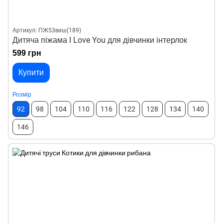
Артикул: ПЖ53виш(189)
Дитяча піжама I Love You для дівчинки інтерлок
599 грн
Купити
Розмір
92
98
104
110
116
122
128
134
140
146