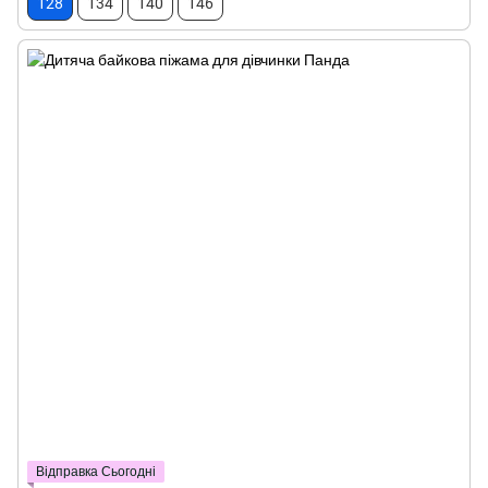
128
134
140
146
Відправка Сьогодні