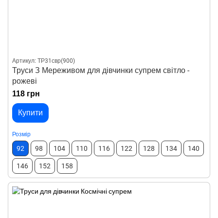
Артикул: ТР31свр(900)
Труси З Мереживом для дівчинки супрем світло -
рожеві
118 грн
Купити
Розмір
92
98
104
110
116
122
128
134
140
146
152
158