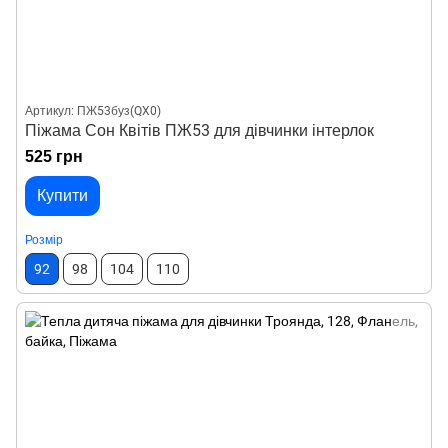
Артикул: ПЖ53буз(QX0)
Піжама Сон Квітів ПЖ53 для дівчинки інтерлок
525 грн
Купити
Розмір
92
98
104
110