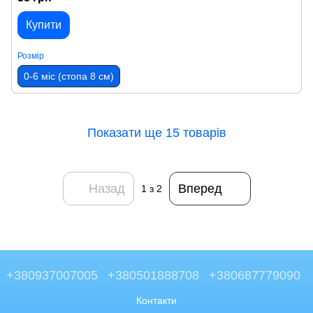
Купити
Розмір
0-6 міс (стопа 8 см)
Показати ще 15 товарів
Назад
Вперед
1
з 2
+380937007005
+380501888708
+380687779090
Контакти