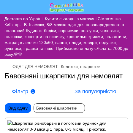
Доставка по Україні! Купити сьогодні в магазині Сімпатяшка
Київ, пр-т В. Івасюка, 8/8 можна одяг для новонародженого в
пологовий будинок: бодіки, сорочечки, повзунки, чоловічки,
пелюшки, конверти на виписку, хрестильні крижми, палантини,
матрац в ліжечко 120х60, ванни, пледи, ковдри, подушки,
рушники, іграшки та інше. Приймаємо оплату єЯсла та 7000 до
року.💙💛
ОДЯГ ДЛЯ НЕМОВЛЯТ
Колготки, шкарпетки
Бавовняні шкарпетки для немовлят
Фільтр
За популярністю
1
Вид одягу
Бавовняні шкарпетки