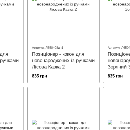
Артикул: Л650408дп1
Артикул: Л650
 для
Позиціонер - кокон для
Позиціоне
 ручками
новонароджених із ручками
новонаро
Лісова Казка 2
Зоряний 
835 грн
835 грн