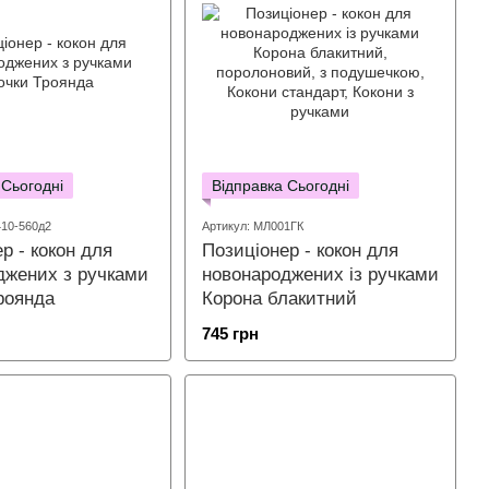
 Сьогодні
Відправка Сьогодні
410-560д2
Артикул: МЛ001ГК
р - кокон для
Позиціонер - кокон для
джених з ручками
новонароджених із ручками
роянда
Корона блакитний
745 грн