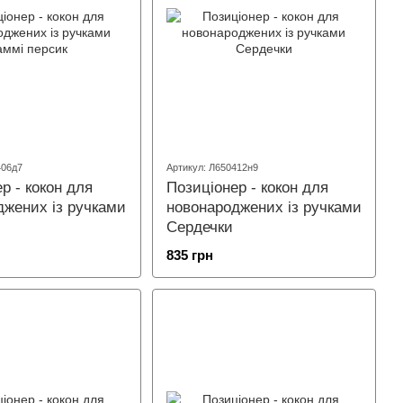
406д7
Артикул: Л650412н9
р - кокон для
Позиціонер - кокон для
джених із ручками
новонароджених із ручками
Сердечки
835 грн