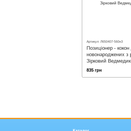
Артикул: Л650407-560н3
Позиціонер - кокон
новонароджених з 
Зірковий Ведмедик
835 грн
Каталог