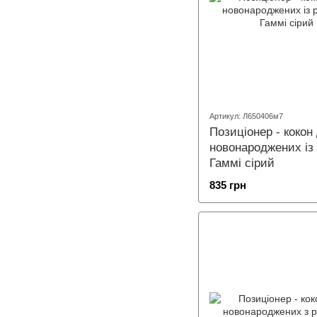
Артикул: Л650406м7
Позиціонер - кокон
новонароджених із
Гаммі сірий
835 грн