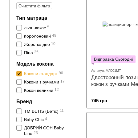
Очистити фільтр
Тип матраца
5
льон-кокос
49
поролоновий
10
Жорстке дно
25
Піна
Відправка Сьогодні
Модель кокона
Артикул: МЛ001МТ
90
Кокони стандарт
Двосторонній позиц
17
Кокони з ручками
кокон з ручками Ме
12
Кокон великий
745 грн
Бренд
11
ТМ BETIS (Бетіс)
4
Baby Chic
ДОБРИЙ СОН Baby
23
Line