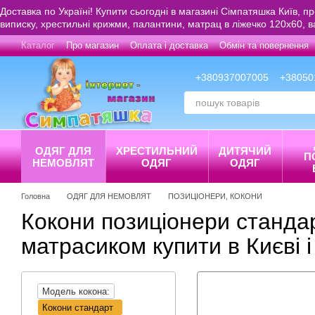
Перейти до основного контенту
Доставка по Україні! Купити сьогодні в магазині Сімпатяшка Київ, п
виписку, хрестильні крижми, палантини, матрац в ліжечко 120х60, 
Каталог
Про магазин
Оплата і доставка
Обмін та повернення
+380937007005
+38050
ОДЯГ ДЛЯ
ХРЕСТИЛЬНИЙ
ДИТЯЧИЙ
П
НЕМОВЛЯТ
ОДЯГ
ОДЯГ
Головна
ОДЯГ ДЛЯ НЕМОВЛЯТ
ПОЗИЦІОНЕРИ, КОКОНИ
Кокони позиціонери стандар
матрасиком купити в Києві і
Модель кокона:
Кокони стандарт