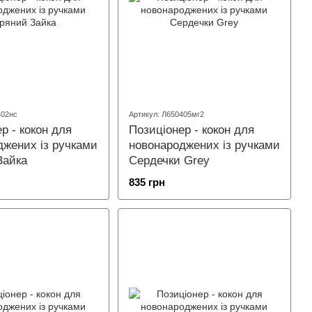
402нс
Артикул: Л650405мг2
р - кокон для
Позиціонер - кокон для
джених із ручками
новонароджених із ручками
Зайка
Сердечки Grey
835 грн