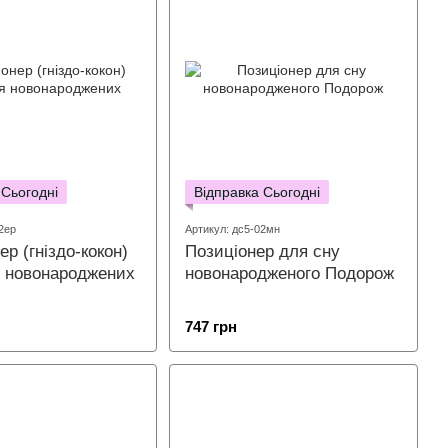
 Сьогодні
Відправка Сьогодні
2ер
Артикул: дс5-02мн
р (гніздо-кокон)
Позиціонер для сну
я новонароджених
новонародженого Подорож
747 грн