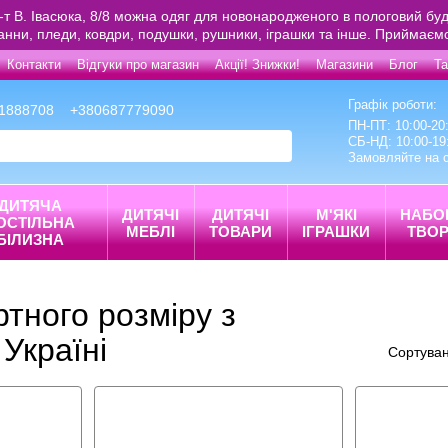
р-т В. Івасюка, 8/8 можна одяг для новонародженого в пологовий буд
ванни, пледи, ковдри, подушки, рушники, іграшки та інше. Приймаєм
Контакти
Відгуки про магазин
Акції! Знижки!
Магазини
Блог
Та
Графік роботи:
1888708
+380687779090
ПН-ПТ: 10:00-20
СБ-НД: 10:00-19
Замовляйте на с
ДИТЯЧА
ДИТЯЧІ
ДИТЯЧІ
М'ЯКІ
НАБО
ОСТІЛЬНА
МЕБЛІ
ТОВАРИ
ІГРАШКИ
ТВОР
БІЛИЗНА
тного розміру з
 Україні
Сортуван