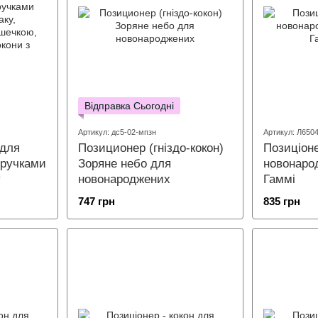
Відправка Сьогодні
Артикул: дс5-02-мпзн
Артикул: Л650
 для
Позиционер (гніздо-кокон)
Позиціоне
 ручками
Зоряне небо для
новонаро
у
новонароджених
Гаммі
747 грн
835 грн