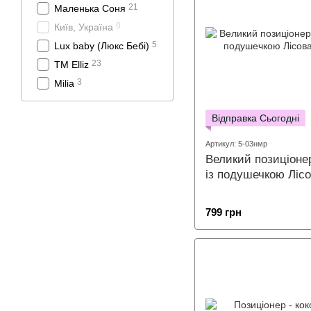
21
Маленька Соня
0
Київ, Україна
5
Lux baby (Люкс Бебі)
23
ТМ Elliz
3
Milia
Відправка Сьогодні
Артикул: 5-03нмр
Великий позиціонер
із подушечкою Лісо
799 грн