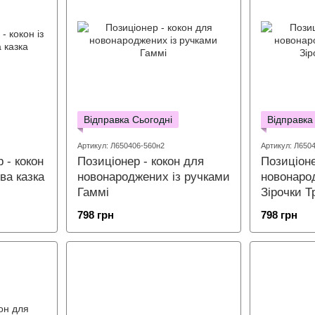
Відправка Сьогодні
Відправка
Артикул: Л650406-560н2
Артикул: Л650
 - кокон
Позиціонер - кокон для
Позиціоне
ва казка
новонароджених із ручками
новонаро
Гаммі
Зірочки Т
798 грн
798 грн