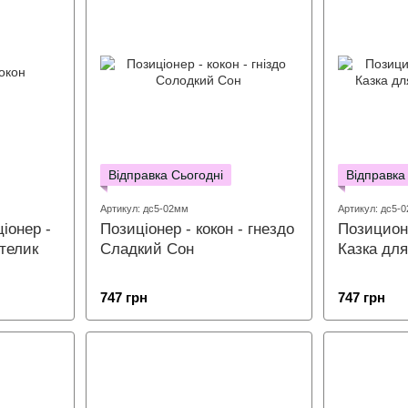
Відправка Сьогодні
Відправка
Артикул: дс5-02мм
Артикул: дс5-0
іонер -
Позиціонер - кокон - гнездо
Позиционе
телик
Сладкий Сон
Казка дл
747 грн
747 грн