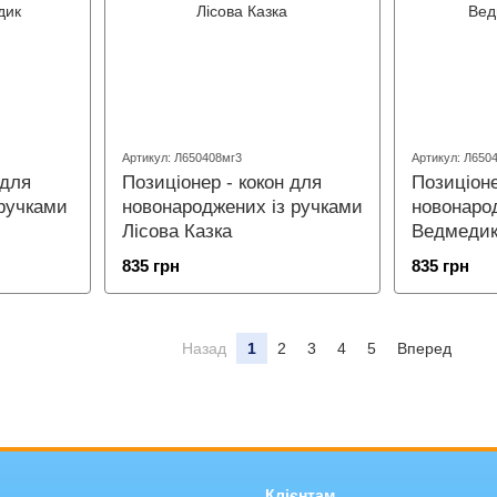
Артикул: Л650408мг3
Артикул: Л650
 для
Позиціонер - кокон для
Позиціоне
ручками
новонароджених із ручками
новонаро
Лісова Казка
Ведмедик
835 грн
835 грн
Назад
1
2
3
4
5
Вперед
Клієнтам