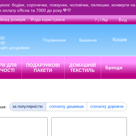
инок: бодіки, сорочечки, повзунки, чоловічки, пелюшки, конверти на
о оплату єЯсла та 7000 до року.💙💛
блиці розмірів
Угода користувача
Рус
Укр
Вхід
:00
Кошик
Порівняння
Бажання
:00
айті цілодобово
РИ ДЛЯ
ПОДАРУНКОВІ
ДОМАШНІЙ
Бренди
ЧОСТІ
ПАКЕТИ
ТЕКСТИЛЬ
за популярністю
спочатку дешевше
спочатку дорожче
ня: