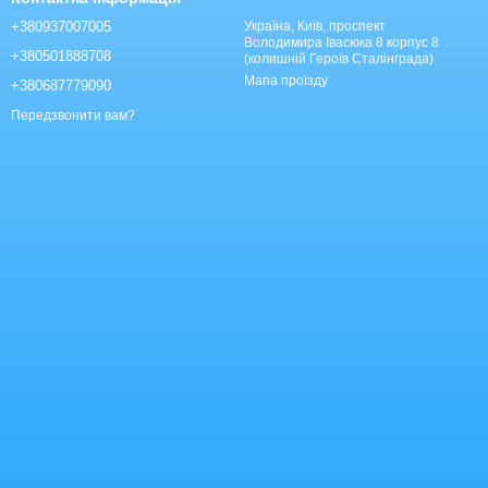
+380937007005
Україна, Київ, проспект
Володимира Івасюка 8 корпус 8
+380501888708
(колишній Героїв Сталінграда)
Мапа проїзду
+380687779090
Передзвонити вам?