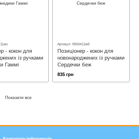
411мс
Артикул: Л650412м5
р - кокон для
Позиціонер - кокон для
джених із ручками
новонароджених із ручками
и Гаммі
Сердечки беж
835 грн
Показати все
Контактна інформація