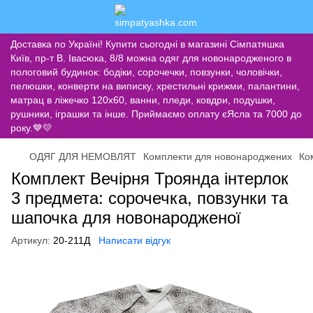
Доставка по Україні! Купити сьогодні в магазині Сімпатяшка
Київ, пр-т В. Івасюка, 8/8 можна одяг для новонародженого в
пологовий будинок: бодіки, сорочечки, повзунки, чоловічки,
пелюшки, конверти на виписку, хрестильні крижми, палантини,
матрац в ліжечко 120х60, ванни, пледи, ковдри, подушки,
рушники, іграшки та інше. Приймаємо оплату єЯсла та 7000 до
року.💙💛
ОДЯГ ДЛЯ НЕМОВЛЯТ
Комплекти для новонароджених
Ко
Комплект Вечірня Троянда інтерлок
3 предмета: сорочечка, повзунки та
шапочка для новонародженої
Артикул:
20-211Д
Написати відгук