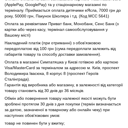
(ApplePay, GooglePay) та у стаціонарному магазині по
терміналу. Приймається оплата дитячими еЯсла, 7000 грн до
року, 50000 грн, Пакунок Школяра і т.д. (Код МСС 5641)
Оплата за реквізитами Приват банк, Монобанк, Сенс Банк (з
картки або через касу, термінал самообслуговування у
Вашому місті)
Накладений платіж (при отриманні) з обов'язковою
передоплатою від 100 грн (сума передоплати залежить від
габаритів товару та способу доставки замовлення).
Оплата в магазині Симпатяшка у Києві готівкою або карткою
Visa/MasterCard за терміналом за адресою м. Київ, проспект
Володимира Івасюка, 8 корпус 8 (проспект Героїв
Сталінграда).
Гарантія від виробника або магазину, в залежності від категорії
товару становить від 30 днів до 36 місяців.
Обмін або повернення товару належної якості можуть бути
зроблені протягом 30 днів з дня покупки (термін визначається
за датою, зазначеної в товарному або онлайн чеку) при
наступних обов'язкових умов:
товар не повинен бути у вжитку;