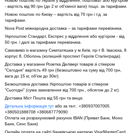
Новою поштою по Україні у відділення, поштомат або кур'єром
- вартість від 90 грн (до 2 кг об'ємної ваги) тощо. за тарифами.
Новою поштою по Києву – вартість від 70 грн і т.д. за
тарифами.
Nova Post міжнародна доставка – за тарифами перевізника.
Укрпоштою Стандарт, Експрес у відділення або кур'єром - від
50 грн. і далі за тарифами перевізника.
Самовивіз із магазину Симпатяшка у м.Київ, пр-т В. Івасюка, 8
корпус 8, Оболонь (колишній проспект Героїв Сталінграда).
Доставка у магазини Розетка Делівері товарів зі стікером
"Сегодня" вартість 49 грн (безкоштовно на суму від 700 грн,
вага до 15 кг, об'єм до 30кг).
Безкоштовна доставка Укрпоштою товарів зі стікером
"Сьогодні" (сума замовлення від 700 грн., обсягом до 2 кг).
Доставка Міст Пошта від 55 грн та вище.
Детальна інформація тут
або за тел.: +380937007005
+380501888708 +380687779090
Оплата на розрахунковий рахунок IBAN (Приват Банк, Моно
Банк, Сенс Банк)
Онлайн оплата на сайті банківською карткою Visa/MasterCard