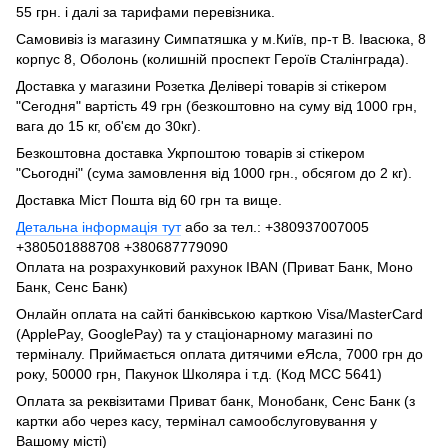
55 грн. і далі за тарифами перевізника.
Самовивіз із магазину Симпатяшка у м.Київ, пр-т В. Івасюка, 8
корпус 8, Оболонь (колишній проспект Героїв Сталінграда).
Доставка у магазини Розетка Делівері товарів зі стікером
"Сегодня" вартість 49 грн (безкоштовно на суму від 1000 грн,
вага до 15 кг, об'єм до 30кг).
Безкоштовна доставка Укрпоштою товарів зі стікером
"Сьогодні" (сума замовлення від 1000 грн., обсягом до 2 кг).
Доставка Міст Пошта від 60 грн та вище.
Детальна інформація тут
або за тел.: +380937007005
+380501888708 +380687779090
Оплата на розрахунковий рахунок IBAN (Приват Банк, Моно
Банк, Сенс Банк)
Онлайн оплата на сайті банківською карткою Visa/MasterCard
(ApplePay, GooglePay) та у стаціонарному магазині по
терміналу. Приймається оплата дитячими еЯсла, 7000 грн до
року, 50000 грн, Пакунок Школяра і т.д. (Код МСС 5641)
Оплата за реквізитами Приват банк, Монобанк, Сенс Банк (з
картки або через касу, термінал самообслуговування у
Вашому місті)