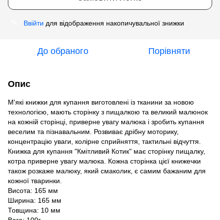
Ввійти
для відображення накопичувальної знижки
%
До обраного
Порівняти
Опис
М'які книжки для купання виготовлені із тканини за новою
технологією, мають сторінку з пищалкою та великий малюнок
на кожній сторінці, приверне увагу малюка і зробить купання
веселим та пізнавальним. Розвиває дрібну моторику,
концентрацію уваги, колірне сприйняття, тактильні відчуття.
Книжка для купання "Кмiтливий Котик" має сторінку пищалку,
котра приверне увагу малюка. Кожна сторінка цієї книжечки
також розкаже малюку, який смаколик, є самим бажаним для
кожної тваринки.
Висота: 165 мм
Ширина: 165 мм
Товщина: 10 мм
Вага: 100г