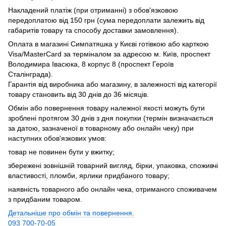
Накладений платіж (при отриманні) з обов'язковою
передоплатою від 150 грн (сума передоплати залежить від
габаритів товару та способу доставки замовлення).
Оплата в магазині Симпатяшка у Києві готівкою або карткою
Visa/MasterCard за терміналом за адресою м. Київ, проспект
Володимира Івасюка, 8 корпус 8 (проспект Героїв
Сталінграда).
Гарантія від виробника або магазину, в залежності від категорії
товару становить від 30 днів до 36 місяців.
Обмін або повернення товару належної якості можуть бути
зроблені протягом 30 днів з дня покупки (термін визначається
за датою, зазначеної в товарному або онлайн чеку) при
наступних обов'язкових умов:
товар не повинен бути у вжитку;
збережені зовнішній товарний вигляд, бірки, упаковка, споживчі
властивості, пломби, ярлики придбаного товару;
наявність товарного або онлайн чека, отриманого споживачем
з придбаним товаром.
Детальніше про обмін та повернення.
093 700-70-05