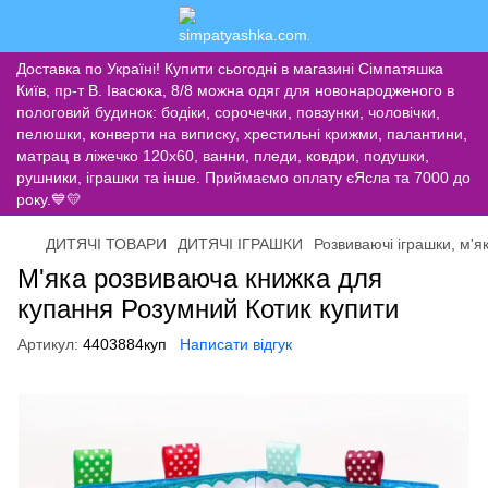
Доставка по Україні! Купити сьогодні в магазині Сімпатяшка
Київ, пр-т В. Івасюка, 8/8 можна одяг для новонародженого в
пологовий будинок: бодіки, сорочечки, повзунки, чоловічки,
пелюшки, конверти на виписку, хрестильні крижми, палантини,
матрац в ліжечко 120х60, ванни, пледи, ковдри, подушки,
рушники, іграшки та інше. Приймаємо оплату єЯсла та 7000 до
року.💙💛
ДИТЯЧІ ТОВАРИ
ДИТЯЧІ ІГРАШКИ
Розвиваючі іграшки, м'як
М'яка розвиваюча книжка для
купання Розумний Котик купити
Артикул:
4403884куп
Написати відгук