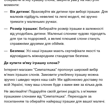
моменти:
Вік дитини:
Враховуйте вік дитини при виборі іграшки. Для
малюків підійдуть невеликі та легкі моделі, які зручно
тримати у маленьких ручках.
Розмір іграшки:
Вибирайте розмір іграшки в залежності
від уподобань дитини. Маленькі слоники чудово підходять
для гри та подорожей, а великі плюшеві слони стануть
справжніми друзями для обіймів.
Безпека:
Усі наші іграшки мають сертифікати якості та
відповідають міжнародним стандартам безпеки.
Де купити м'яку іграшку слона?
Інтернет-магазин "Симпатяшка" пропонує широкий вибір
м'яких іграшок слонів. Замовити улюблену іграшку можна
зручно і швидко через наш сайт. Ми здійснюємо доставку по
всій Україні, тому ваш слоник буде з вами вже за кілька днів.
Не зволікайте! Подаруйте своїй дитині радість з м'якими
іграшками слонами від "Симпатяшка". Переходьте за
посиланням та обирайте найкращі іграшки для вашої малечі.