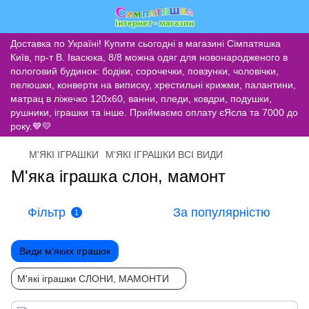
Доставка по Україні! Купити сьогодні в магазині Сімпатяшка
Київ, пр-т В. Івасюка, 8/8 можна одяг для новонародженого в
пологовий будинок: бодіки, сорочечки, повзунки, чоловічки,
пелюшки, конверти на виписку, хрестильні крижми, палантини,
матрац в ліжечко 120х60, ванни, пледи, ковдри, подушки,
рушники, іграшки та інше. Приймаємо оплату єЯсла та 7000 до
року.💙💛
М'ЯКІ ІГРАШКИ
М'ЯКІ ІГРАШКИ ВСІ ВИДИ
М'яка іграшка слон, мамонт
Фільтр
За популярністю
1
Види м'яких іграшок
М'які іграшки СЛОНИ, МАМОНТИ