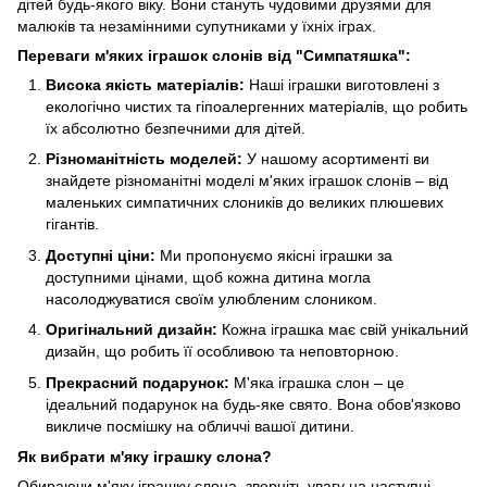
дітей будь-якого віку. Вони стануть чудовими друзями для
малюків та незамінними супутниками у їхніх іграх.
Переваги м'яких іграшок слонів від "Симпатяшка":
Висока якість матеріалів:
Наші іграшки виготовлені з
екологічно чистих та гіпоалергенних матеріалів, що робить
їх абсолютно безпечними для дітей.
Різноманітність моделей:
У нашому асортименті ви
знайдете різноманітні моделі м'яких іграшок слонів – від
маленьких симпатичних слоників до великих плюшевих
гігантів.
Доступні ціни:
Ми пропонуємо якісні іграшки за
доступними цінами, щоб кожна дитина могла
насолоджуватися своїм улюбленим слоником.
Оригінальний дизайн:
Кожна іграшка має свій унікальний
дизайн, що робить її особливою та неповторною.
Прекрасний подарунок:
М'яка іграшка слон – це
ідеальний подарунок на будь-яке свято. Вона обов'язково
викличе посмішку на обличчі вашої дитини.
Як вибрати м'яку іграшку слона?
Обираючи м'яку іграшку слона, зверніть увагу на наступні