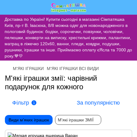
Доставка по Україні! Купити сьогодні в магазині Сімпатяшка
Київ, пр-т В. Івасюка, 8/8 можна одяг для новонародженого в
пологовий будинок: бодіки, сорочечки, повзунки, чоловічки,
пелюшки, конверти на виписку, хрестильні крижми, палантини,
матрац в ліжечко 120х60, ванни, пледи, ковдри, подушки,
рушники, іграшки та інше. Приймаємо оплату єЯсла та 7000 до
року.💙💛
М'ЯКІ ІГРАШКИ
М'ЯКІ ІГРАШКИ ВСІ ВИДИ
М'які іграшки змії: чарівний
подарунок для кожного
Фільтр
За популярністю
1
Види м'яких іграшок
М'які іграшки ЗМІЇ