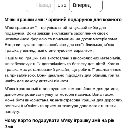
Назад
Вперед
1
з 2
М'які іграшки змії: чарівний подарунок для кожного
М'які іграшки змії – це унікальний та цікавий вибір для
подарунка. Вони завжди викликають захоплення своєю
незвичайною формою та приємними на дотик матеріалами.
Якщо ви шукаєте щось особливе для своїх близьких, м'яка
іграшка у вигляді змії стане чудовим варіантом.
Наші м'які іграшки змії виготовлені з високоякісних матеріалів,
які забезпечують їх довговічність та безпеку для дітей. Кожна
іграшка має деталізований дизайн, що робить її реалістичною
та привабливою. Вони ідеально підходять для обіймів, гри та
навіть для декору дитячої кімнати.
М'яка іграшка змії стане чудовим компаньйоном для дитини,
допоможе розвивати уяву та моторні навички. Вона також
може бути використана як антистресова іграшка для дорослих,
оскільки її м'якість та приємна текстура допомагають зняти
напругу.
Чому варто подарувати м'яку іграшку змії на рік
Змії