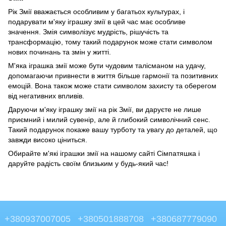
Рік Змії вважається особливим у багатьох культурах, і
подарувати м'яку іграшку змії в цей час має особливе
значення. Змія символізує мудрість, рішучість та
трансформацію, тому такий подарунок може стати символом
нових починань та змін у житті.
М'яка іграшка змії може бути чудовим талісманом на удачу,
допомагаючи привнести в життя більше гармонії та позитивних
емоцій. Вона також може стати символом захисту та оберегом
від негативних впливів.
Даруючи м'яку іграшку змії на рік Змії, ви даруєте не лише
приємний і милий сувенір, але й глибокий символічний сенс.
Такий подарунок покаже вашу турботу та увагу до деталей, що
завжди високо ціниться.
Обирайте м'які іграшки змії на нашому сайті Сімпатяшка і
даруйте радість своїм близьким у будь-який час!
+380937007005
+380501888708
+380687779090