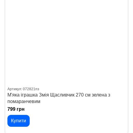
Артикул: 072821пз
М'яка іграшка Змія Щасливчик 270 см зелена з
помаранчевим
799 грн
Купити