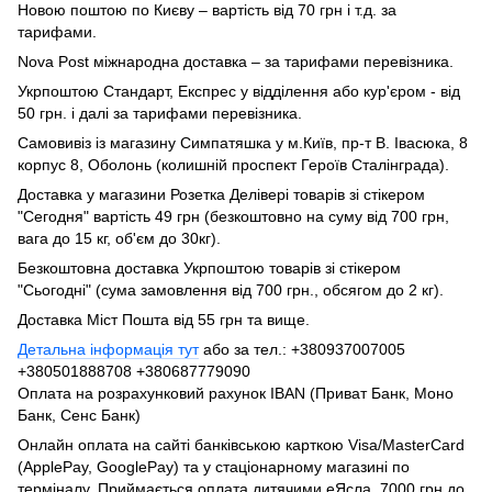
Новою поштою по Києву – вартість від 70 грн і т.д. за
тарифами.
Nova Post міжнародна доставка – за тарифами перевізника.
Укрпоштою Стандарт, Експрес у відділення або кур'єром - від
50 грн. і далі за тарифами перевізника.
Самовивіз із магазину Симпатяшка у м.Київ, пр-т В. Івасюка, 8
корпус 8, Оболонь (колишній проспект Героїв Сталінграда).
Доставка у магазини Розетка Делівері товарів зі стікером
"Сегодня" вартість 49 грн (безкоштовно на суму від 700 грн,
вага до 15 кг, об'єм до 30кг).
Безкоштовна доставка Укрпоштою товарів зі стікером
"Сьогодні" (сума замовлення від 700 грн., обсягом до 2 кг).
Доставка Міст Пошта від 55 грн та вище.
Детальна інформація тут
або за тел.: +380937007005
+380501888708 +380687779090
Оплата на розрахунковий рахунок IBAN (Приват Банк, Моно
Банк, Сенс Банк)
Онлайн оплата на сайті банківською карткою Visa/MasterCard
(ApplePay, GooglePay) та у стаціонарному магазині по
терміналу. Приймається оплата дитячими еЯсла, 7000 грн до