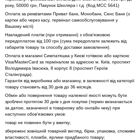
року, 50000 грн, Пакунок Школяра і т.д. (Код МСС 5641)
Оплата за реквізитами Приват банк, Монобанк, Сенс Банк (з
картки або через касу, термінал самообслуговування у
Вашому місті)
Накладений платіж (при отриманні) з обов'язковою
передоплатою від 100 грн (сума передоплати залежить від
габаритів товару та способу доставки замовлення).
Оплата в магазині Симпатяшка у Києві готівкою або карткою
Visa/MasterCard за терміналом за адресою м. Київ, проспект
Володимира Івасюка, 8 корпус 8 (проспект Героїв
Сталінграда).
Гарантія від виробника або магазину, в залежності від категорії
товару становить від 30 днів до 36 місяців.
Обмін або повернення товару належної якості можуть бути
зроблені протягом 30 днів з дня покупки (термін визначається
за датою, зазначеної в товарному або онлайн чеку) при
наступних обов'язкових умов:
товар не повинен бути у вжитку;
збережені зовнішній товарний вигляд, бірки, упаковка, споживчі
властивості, пломби, ярлики придбаного товару;