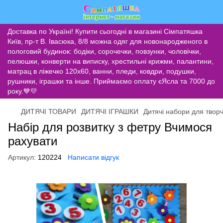
Доставка по Україні! Купити сьогодні в магазині Сімпатяшка
Київ, пр-т В. Івасюка, 8/8 можна одяг для новонародженого в
пологовий будинок: бодіки, сорочечки, повзунки, чоловічки,
пелюшки, конверти на виписку, хрестильні крижми, палантини,
матрац в ліжечко 120х60, ванни, пледи, ковдри, подушки,
рушники, іграшки та інше. Приймаємо оплату єЯсла та 7000 до
року.💙💛
ДИТЯЧІ ТОВАРИ
ДИТЯЧІ ІГРАШКИ
Дитячі набори для творч
Набір для розвитку з фетру Вчимося
рахувати
Артикул:
120224
Написати відгук