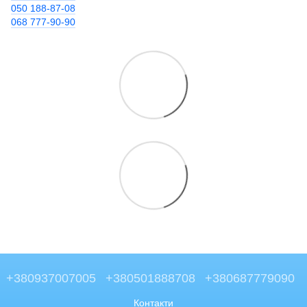
050 188-87-08
068 777-90-90
+380937007005
+380501888708
+380687779090
Контакти