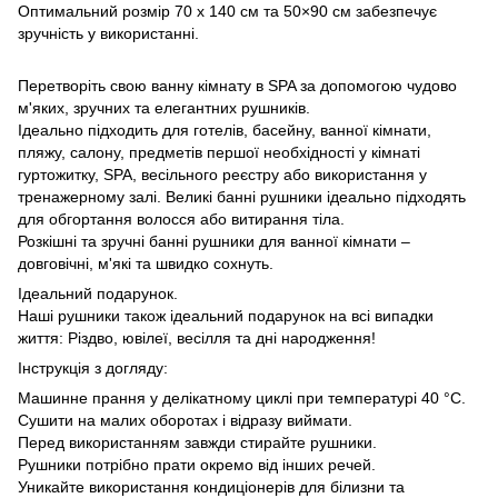
Оптимальний розмір 70 х 140 см та 50×90 см забезпечує
зручність у використанні.
Перетворіть свою ванну кімнату в SPA за допомогою чудово
м'яких, зручних та елегантних рушників.
Ідеально підходить для готелів, басейну, ванної кімнати,
пляжу, салону, предметів першої необхідності у кімнаті
гуртожитку, SPA, весільного реєстру або використання у
тренажерному залі. Великі банні рушники ідеально підходять
для обгортання волосся або витирання тіла.
Розкішні та зручні банні рушники для ванної кімнати –
довговічні, м'які та швидко сохнуть.
Ідеальний подарунок.
Наші рушники також ідеальний подарунок на всі випадки
життя: Різдво, ювілеї, весілля та дні народження!
Інструкція з догляду:
Машинне прання у делікатному циклі при температурі 40 °C.
Сушити на малих оборотах і відразу виймати.
Перед використанням завжди стирайте рушники.
Рушники потрібно прати окремо від інших речей.
Уникайте використання кондиціонерів для білизни та