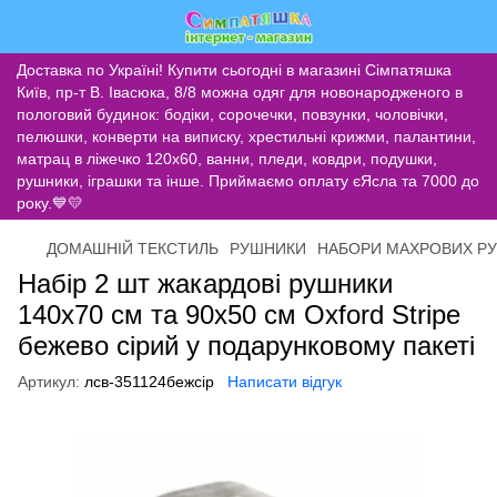
Доставка по Україні! Купити сьогодні в магазині Сімпатяшка
Київ, пр-т В. Івасюка, 8/8 можна одяг для новонародженого в
пологовий будинок: бодіки, сорочечки, повзунки, чоловічки,
пелюшки, конверти на виписку, хрестильні крижми, палантини,
матрац в ліжечко 120х60, ванни, пледи, ковдри, подушки,
рушники, іграшки та інше. Приймаємо оплату єЯсла та 7000 до
року.💙💛
ДОМАШНІЙ ТЕКСТИЛЬ
РУШНИКИ
НАБОРИ МАХРОВИХ РУ
Набір 2 шт жакардові рушники
140х70 см та 90х50 см Oxford Stripe
бежево сірий у подарунковому пакеті
Артикул:
лсв-351124бежсір
Написати відгук