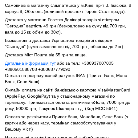
Самовивіз із магазину Симпатяшка у м.Київ, пр-т В. Івасюка, 8
корпус 8, Оболонь (колишній проспект Героїв Сталінграда).
Доставка у магазини Розетка Делівері товарів зі стікером
"Сегодня" вартість 49 грн (безкоштовно на суму від 700 грн,
вага до 15 кг, об'єм до 30кг).
Безкоштовна доставка Укрпоштою товарів зі стікером
"Сьогодні" (сума замовлення від 700 грн., обсягом до 2 кг).
Доставка Міст Пошта від 55 грн та вище.
Детальна інформація тут
або за тел.: +380937007005
+380501888708 +380687779090
Оплата на розрахунковий рахунок IBAN (Приват Банк, Моно
Банк, Сенс Банк)
Онлайн оплата на сайті банківською карткою Visa/MasterCard
(ApplePay, GooglePay) та у стаціонарному магазині по
терміналу. Приймається оплата дитячими еЯсла, 7000 грн до
року, 50000 грн, Пакунок Школяра і т.д. (Код МСС 5641)
Оплата за реквізитами Приват банк, Монобанк, Сенс Банк (з
картки або через касу, термінал самообслуговування у
Вашому місті)
Накладений платіж (при отриманні) з обов'язковою