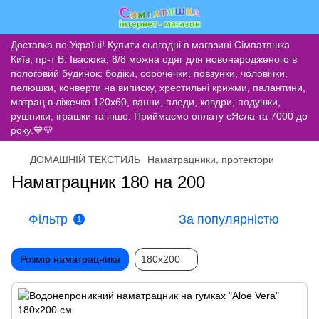
Доставка по Україні! Купити сьогодні в магазині Сімпатяшка
Київ, пр-т В. Івасюка, 8/8 можна одяг для новонародженого в
пологовий будинок: бодіки, сорочечки, повзунки, чоловічки,
пелюшки, конверти на виписку, хрестильні крижми, палантини,
матрац в ліжечко 120х60, ванни, пледи, ковдри, подушки,
рушники, іграшки та інше. Приймаємо оплату єЯсла та 7000 до
року.💙💛
ДОМАШНІЙ ТЕКСТИЛЬ
Наматрацники, протектори
Наматрацник 180 на 200
Фільтр
За популярністю
1
Розмір наматрацника
180х200