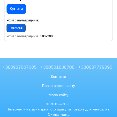
Купити
Розмір наматрацника
180х200
Розмір наматрацника
180х200
+380937007005
+380501888708
+380687779090
Контакти
Повна версія сайту
Мапа сайту
© 2010—2026
Інтернет - магазин дитячого одягу та товарів для немовлят
Симпатяшка