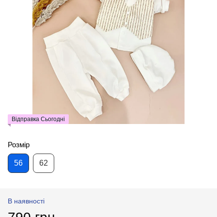
Відправка Сьогодні
Розмір
56
62
В наявності