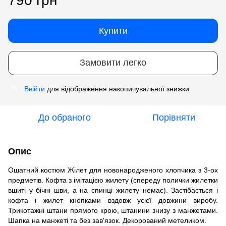
790 грн
Купити
Замовити легко
Ввійти
для відображення накопичувальної знижки
%
До обраного
Порівняти
Опис
Ошатний костюм Жілет для новонародженого хлопчика з 3-ох
предметів. Кофта з імітацією жилету (спереду полички жилетки
вшиті у бічні шви, а на спинці жилету немає). Застібається і
кофта і жилет кнопками вздовж усієї довжини виробу.
Трикотажні штани прямого крою, штанини знизу з манжетами.
Шапка на манжеті та без зав'язок. Декорований метеликом.