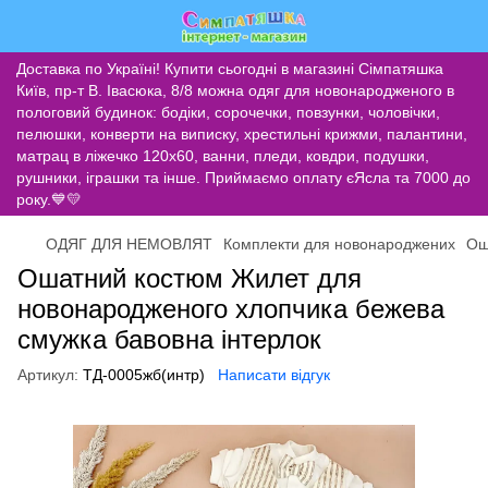
Доставка по Україні! Купити сьогодні в магазині Сімпатяшка
Київ, пр-т В. Івасюка, 8/8 можна одяг для новонародженого в
пологовий будинок: бодіки, сорочечки, повзунки, чоловічки,
пелюшки, конверти на виписку, хрестильні крижми, палантини,
матрац в ліжечко 120х60, ванни, пледи, ковдри, подушки,
рушники, іграшки та інше. Приймаємо оплату єЯсла та 7000 до
року.💙💛
ОДЯГ ДЛЯ НЕМОВЛЯТ
Комплекти для новонароджених
Ош
Ошатний костюм Жилет для
новонародженого хлопчика бежева
смужка бавовна інтерлок
Артикул:
ТД-0005жб(интр)
Написати відгук