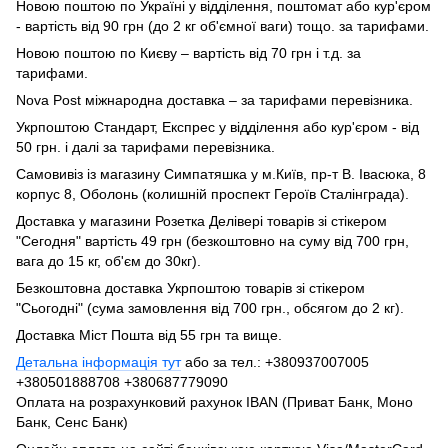
Новою поштою по Україні у відділення, поштомат або кур'єром
- вартість від 90 грн (до 2 кг об'ємної ваги) тощо. за тарифами.
Новою поштою по Києву – вартість від 70 грн і т.д. за
тарифами.
Nova Post міжнародна доставка – за тарифами перевізника.
Укрпоштою Стандарт, Експрес у відділення або кур'єром - від
50 грн. і далі за тарифами перевізника.
Самовивіз із магазину Симпатяшка у м.Київ, пр-т В. Івасюка, 8
корпус 8, Оболонь (колишній проспект Героїв Сталінграда).
Доставка у магазини Розетка Делівері товарів зі стікером
"Сегодня" вартість 49 грн (безкоштовно на суму від 700 грн,
вага до 15 кг, об'єм до 30кг).
Безкоштовна доставка Укрпоштою товарів зі стікером
"Сьогодні" (сума замовлення від 700 грн., обсягом до 2 кг).
Доставка Міст Пошта від 55 грн та вище.
Детальна інформація тут
або за тел.: +380937007005
+380501888708 +380687779090
Оплата на розрахунковий рахунок IBAN (Приват Банк, Моно
Банк, Сенс Банк)