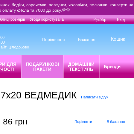
инок: бодіки, сорочечки, повзунки, чоловічки, пелюшки, конверти на
о оплату єЯсла та 7000 до року.💙💛
блиці розмірів
Угода користувача
Рус
Укр
Вхід
:00
Кошик
Порівняння
Бажання
:00
айті цілодобово
РИ ДЛЯ
ПОДАРУНКОВІ
ДОМАШНІЙ
Бренди
ЧОСТІ
ПАКЕТИ
ТЕКСТИЛЬ
2х47х20 ВЕДМЕДИК
Написати відгук
86 грн
Порівняти
В бажання