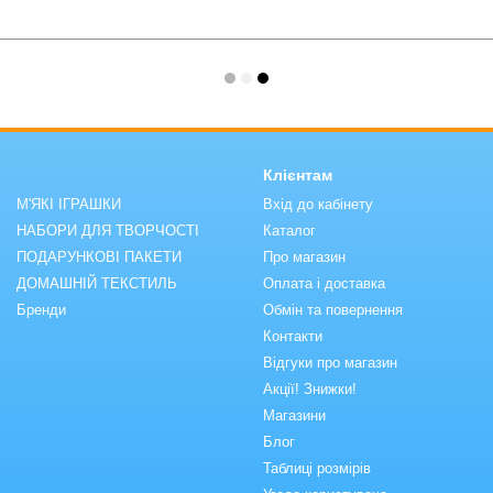
Клієнтам
М'ЯКІ ІГРАШКИ
Вхід до кабінету
НАБОРИ ДЛЯ ТВОРЧОСТІ
Каталог
ПОДАРУНКОВІ ПАКЕТИ
Про магазин
ДОМАШНІЙ ТЕКСТИЛЬ
Оплата і доставка
Бренди
Обмін та повернення
Контакти
Відгуки про магазин
Акції! Знижки!
Магазини
Блог
Таблиці розмірів