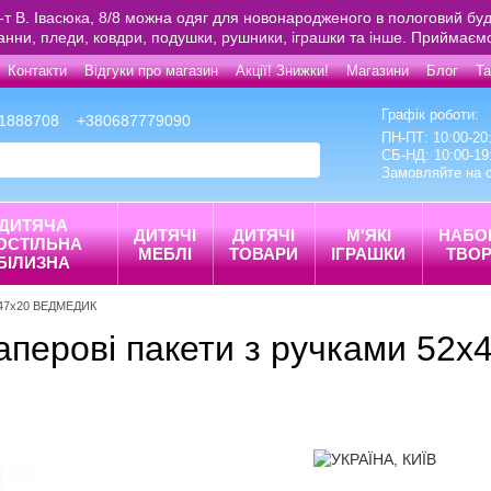
р-т В. Івасюка, 8/8 можна одяг для новонародженого в пологовий буд
ванни, пледи, ковдри, подушки, рушники, іграшки та інше. Приймаєм
Контакти
Відгуки про магазин
Акції! Знижки!
Магазини
Блог
Та
Графік роботи:
1888708
+380687779090
ПН-ПТ: 10:00-20
СБ-НД: 10:00-19
Замовляйте на с
ДИТЯЧА
ДИТЯЧІ
ДИТЯЧІ
М'ЯКІ
НАБО
ОСТІЛЬНА
МЕБЛІ
ТОВАРИ
ІГРАШКИ
ТВОР
БІЛИЗНА
х47х20 ВЕДМЕДИК
 паперові пакети з ручками 5