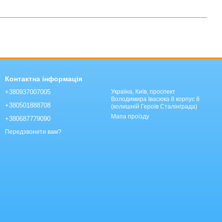
Контактна інформація
+380937007005
Україна, Київ, проспект
Володимира Івасюка 8 корпус 8
+380501888708
(колишній Героїв Сталінграда)
Мапа проїзду
+380687779090
Передзвонити вам?