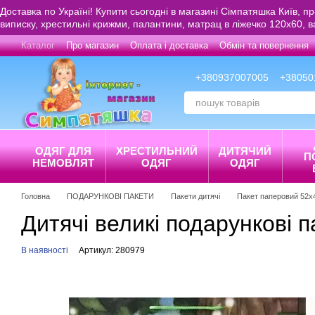
Перейти до основного контенту
Доставка по Україні! Купити сьогодні в магазині Сімпатяшка Київ, п
виписку, хрестильні крижми, палантини, матрац в ліжечко 120х60, 
Каталог
Про магазин
Оплата і доставка
Обмін та повернення
+380937007005
+38050
ОДЯГ ДЛЯ
ХРЕСТИЛЬНИЙ
ДИТЯЧИЙ
П
НЕМОВЛЯТ
ОДЯГ
ОДЯГ
Головна
ПОДАРУНКОВІ ПАКЕТИ
Пакети дитячі
Пакет паперовий 52
Дитячі великі подарункові
В наявності
Артикул: 280979