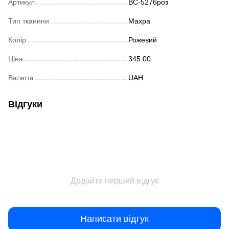
Артикул
ВС-5276роз
Тип тканини
Махра
Колір
Рожевий
Ціна
345.00
Валюта
UAH
Відгуки
Додайте перший відгук
Написати відгук