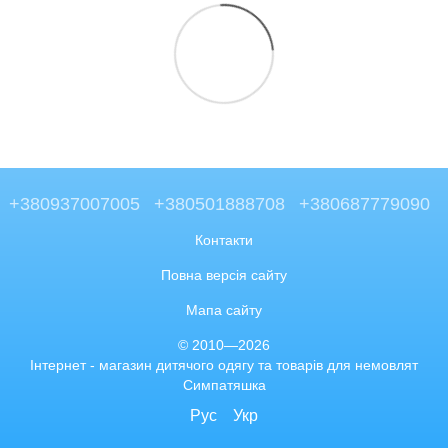
+380937007005
+380501888708
+380687779090
Контакти
Повна версія сайту
Мапа сайту
© 2010—2026
Інтернет - магазин дитячого одягу та товарів для немовлят
Симпатяшка
Рус
Укр