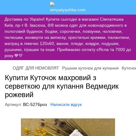
Доставка по Україні! Купити сьогодні в магазині Сімпатяшка
Київ, пр-т В. Івасюка, 8/8 можна одяг для новонародженого в
пологовий будинок: бодіки, сорочечки, повзунки, чоловічки,
пелюшки, конверти на виписку, хрестильні крижми, палантини,
матрац в ліжечко 120х60, ванни, пледи, ковдри, подушки,
рушники, іграшки та інше. Приймаємо оплату єЯсла та 7000 до
року.💙💛
ОДЯГ ДЛЯ НЕМОВЛЯТ
Рушник куточок для купання
Куточо
Купити Куточок махровий з
серветкою для купання Ведмедик
рожевий
Артикул:
ВС-5276роз
Написати відгук