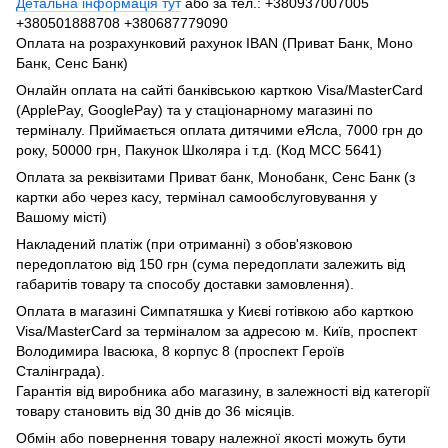
Детальна інформація тут
або за тел.: +380937007005
+380501888708 +380687779090
Оплата на розрахунковий рахунок IBAN (Приват Банк, Моно
Банк, Сенс Банк)
Онлайн оплата на сайті банківською карткою Visa/MasterCard
(ApplePay, GooglePay) та у стаціонарному магазині по
терміналу. Приймається оплата дитячими еЯсла, 7000 грн до
року, 50000 грн, Пакунок Школяра і т.д. (Код МСС 5641)
Оплата за реквізитами Приват банк, Монобанк, Сенс Банк (з
картки або через касу, термінал самообслуговування у
Вашому місті)
Накладений платіж (при отриманні) з обов'язковою
передоплатою від 150 грн (сума передоплати залежить від
габаритів товару та способу доставки замовлення).
Оплата в магазині Симпатяшка у Києві готівкою або карткою
Visa/MasterCard за терміналом за адресою м. Київ, проспект
Володимира Івасюка, 8 корпус 8 (проспект Героїв
Сталінграда).
Гарантія від виробника або магазину, в залежності від категорії
товару становить від 30 днів до 36 місяців.
Обмін або повернення товару належної якості можуть бути