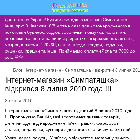
Доставка по Україні! Купити сьогодні в магазині Сімпатяшка
Київ, пр-т В. Івасюка, 8/8 можна одяг для новонародженого в
пологовий будинок: бодіки, сорочечки, повзунки, чоловічки,
пелюшки, конверти на виписку, хрестильні крижми, палантини,
матрац в ліжечко 120х60, ванни, пледи, ковдри, подушки,
рушники, іграшки та інше. Приймаємо оплату єЯсла та 7000 до
року.💙💛
Блог
Інтернет-магазин «Симпатяшка» відкритий 8 липня 201
Інтернет-магазин «Симпатяшка»
відкрився 8 липня 2010 года !!!
8 липня 2010
Інтернет-магазин «Симпатяшка» відкритий 8 липня 2010 года
!!! Пропонуємо Вашій увазі асортимент дитячих товарів,
дитячий одяг від народження, м'які іграшки, фарфорові
ляльки, подарунки, сувеніри з доставкою по Києву та Україні!
Увага, дорогі покупці! У зв'язку з відкриттям магазину знижка