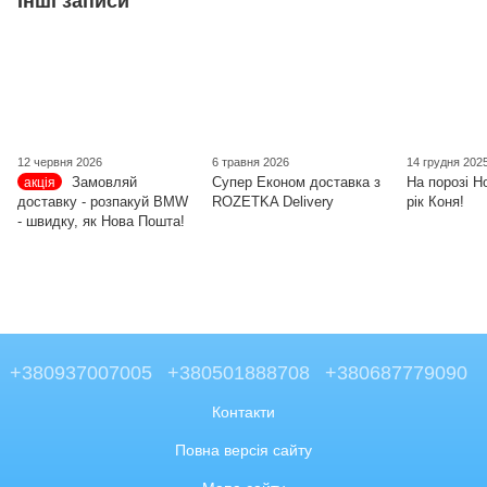
Інші записи
12 червня 2026
6 травня 2026
14 грудня 202
Замовляй
Супер Економ доставка з
На порозі Н
акція
доставку - розпакуй BMW
ROZETKA Delivery
рік Коня!
- швидку, як Нова Пошта!
+380937007005
+380501888708
+380687779090
Контакти
Повна версія сайту