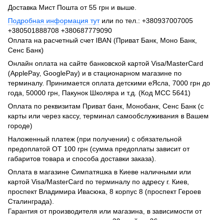
Доставка Мист Пошта от 55 грн и выше.
Подробная информация тут
или по тел.: +380937007005
+380501888708 +380687779090
Оплата на расчетный счет IBAN (Приват Банк, Моно Банк,
Сенс Банк)
Онлайн оплата на сайте банковской картой Visa/MasterCard
(ApplePay, GooglePay) и в стационарном магазине по
терминалу. Принимается оплата детскими еЯсла, 7000 грн до
года, 50000 грн, Пакунок Школяра и т.д. (Код МСС 5641)
Оплата по реквизитам Приват банк, Монобанк, Сенс Банк (с
карты или через кассу, терминал самообслуживания в Вашем
городе)
Наложенный платеж (при получении) с обязательной
предоплатой ОТ 100 грн (сумма предоплаты зависит от
габаритов товара и способа доставки заказа).
Оплата в магазине Симпатяшка в Киеве наличными или
картой Visa/MasterCard по терминалу по адресу г. Киев,
проспект Владимира Ивасюка, 8 корпус 8 (проспект Героев
Сталинграда).
Гарантия от производителя или магазина, в зависимости от