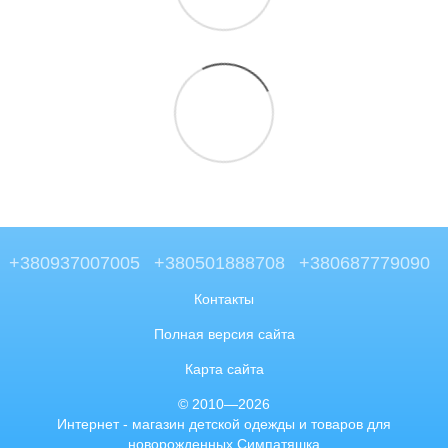
+380937007005
+380501888708
+380687779090
Контакты
Полная версия сайта
Карта сайта
© 2010—2026
Интернет - магазин детской одежды и товаров для
новорожденных Симпатяшка