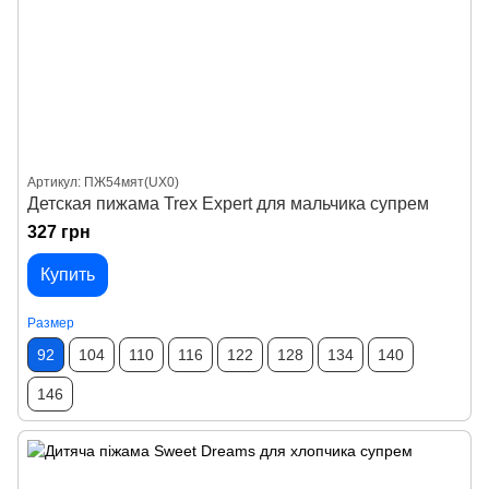
Артикул: ПЖ54мят(UX0)
Детская пижама Trex Expert для мальчика супрем
327 грн
Купить
Размер
92
104
110
116
122
128
134
140
146