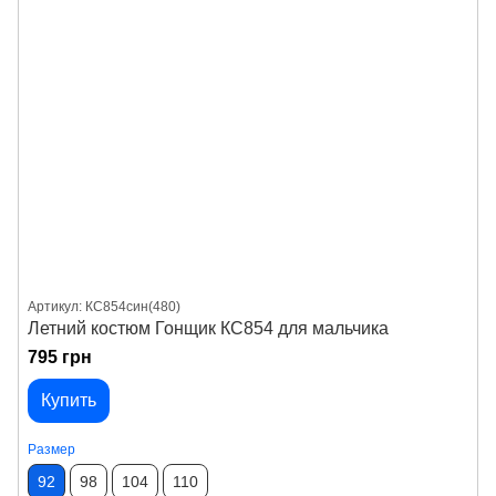
Артикул: КС854син(480)
Летний костюм Гонщик КС854 для мальчика
795 грн
Купить
Размер
92
98
104
110