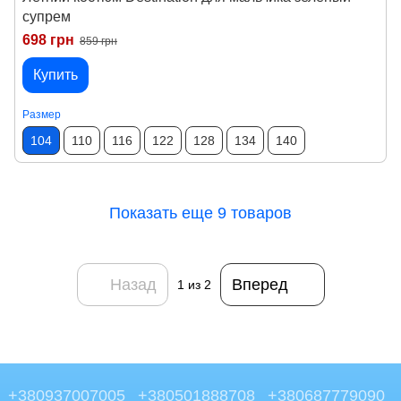
супрем
698 грн
859 грн
Купить
Размер
104
110
116
122
128
134
140
Показать еще 9 товаров
Назад
Вперед
1
из 2
+380937007005
+380501888708
+380687779090