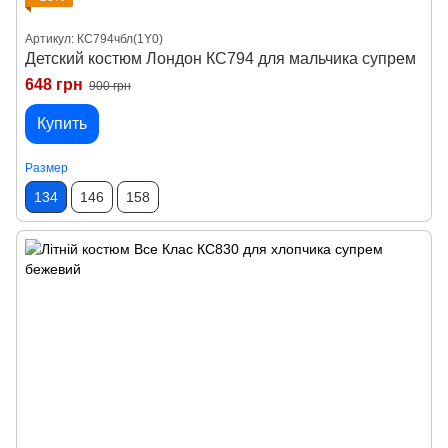
Артикул: КС794чбл(1Y0)
Детский костюм Лондон КС794 для мальчика супрем
648 грн
900 грн
Купить
Размер
134
146
158