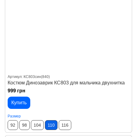
Артикул: КС803син(840)
Костюм Динозаврик КС803 для мальчика двухнитка
999 грн
Купить
Размер
92
98
104
110
116