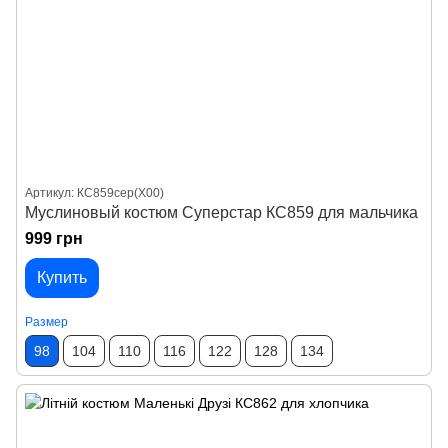
Артикул: КС859сер(X00)
Муслиновый костюм Суперстар КС859 для мальчика
999 грн
Купить
Размер
98
104
110
116
122
128
134