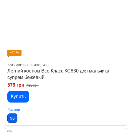
−21%
Артикул: КС830кбж(G42)
Летний костюм Все Класс КС830 для мальчика
супрем бежевый
579 грн
735 грн
Купить
Размер
98