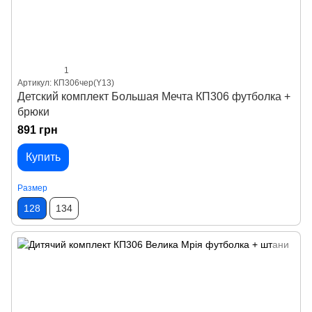
1
Артикул: КП306чер(Y13)
Детский комплект Большая Мечта КП306 футболка +
брюки
891 грн
Купить
Размер
128
134