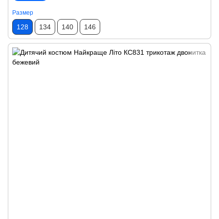
Размер
128
134
140
146