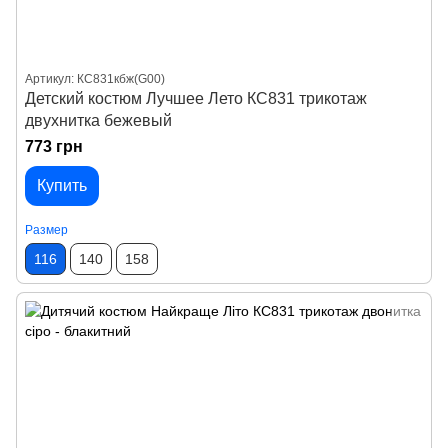
Артикул: КС831кбж(G00)
Детский костюм Лучшее Лето КС831 трикотаж
двухнитка бежевый
773 грн
Купить
Размер
116
140
158