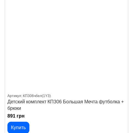
Артикул: КП306чбел(1Y3)
Детский комплект КП306 Большая Мечта футболка +
брюки
891 грн
Купить