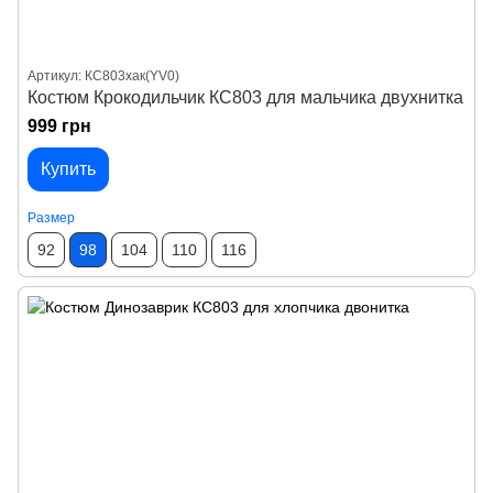
Артикул: КС803хак(YV0)
Костюм Крокодильчик КС803 для мальчика двухнитка
999 грн
Купить
Размер
92
98
104
110
116