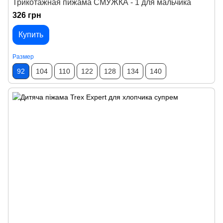
Трикотажная пижама СМУЖКА - 1 для мальчика
326 грн
Купить
Размер
92
104
110
122
128
134
140