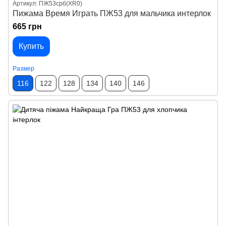
Артикул: ПЖ53срб(XR0)
Пижама Время Играть ПЖ53 для мальчика интерлок
665 грн
Купить
Размер
116
122
128
134
140
146