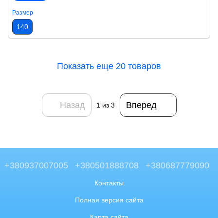
Размер
140
Показать еще 20 товаров
Назад
Вперед
1
из 3
+380937007005
+380501888708
+380687779090
Контакты
Полная версия сайта
Карта сайта