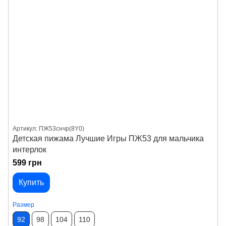
Артикул: ПЖ53снчр(8Y0)
Детская пижама Лучшие Игры ПЖ53 для мальчика
интерлок
599 грн
Купить
Размер
92
98
104
110