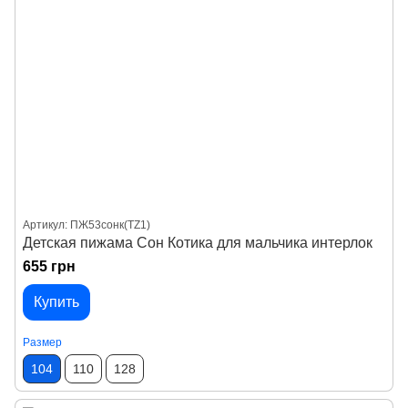
Артикул: ПЖ53сонк(TZ1)
Детская пижама Сон Котика для мальчика интерлок
655 грн
Купить
Размер
104
110
128