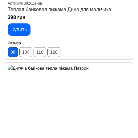
Артикул: 8920денді
Теплая байковая пижама Дино для мальчика
398 грн
Купить
Размер
98
104
110
128