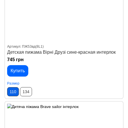
Артикул: ПЖ53вд(8L1)
Детская пижама Вірні Друзі сине-красная интерлок
745 грн
Купить
Размер
110
134