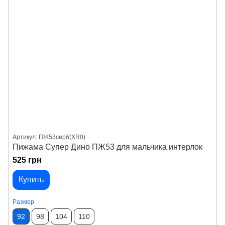
Артикул: ПЖ53серб(XR0)
Пижама Супер Дино ПЖ53 для мальчика интерлок
525 грн
Купить
Размер
92
98
104
110