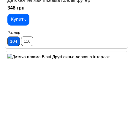
Детская теплая пижама Коалы футер
348 грн
Купить
Размер
104
116