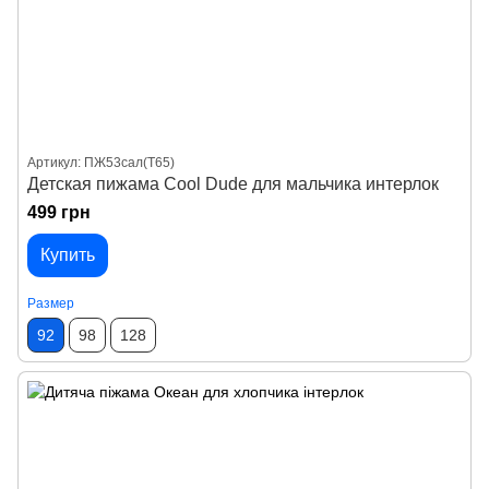
Артикул: ПЖ53сал(T65)
Детская пижама Cool Dude для мальчика интерлок
499 грн
Купить
Размер
92
98
128