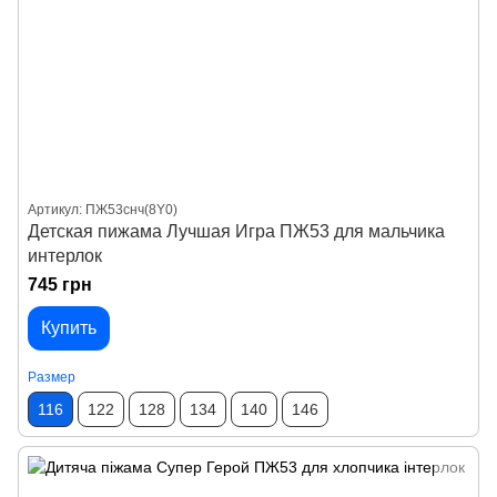
Артикул: ПЖ53снч(8Y0)
Детская пижама Лучшая Игра ПЖ53 для мальчика
интерлок
745 грн
Купить
Размер
116
122
128
134
140
146