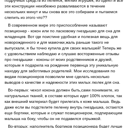
подручных средств из пеленок, мягких игрушек, из одеял и все
эти конструкции неизбежно разваливаются в течение
нескольких минут и мы снова все это собираем и пытаемся
слепить из этого что??
В современном мире это приспособление называют
позиционер - кокон или по ласковому гнездышко для сна для
младенцев. Вот где поистине удобная и полезная вещь для
новорожденного и для мамочки,жаль раньше такого не
выпускали, я бы точно купила для своих малышей! Теперь же
с удовольствием наблюдаю и слушаю восторженные отзывы
про гнездышки - коконы от моих родственников и друзей,
которым я подарила на рождение первенца эту уникальную
находку для заботливых родителей. Мои исследования по
видам позиционеров позволили мне сделать несколько
выводов о качестве и надежности этих милых люлек для сна.
Во-первых: чехол кокона должен быть,сами понимаете, из
натуральных тканей, в составе которых идет 100% хлопок, так
как внешний материал будет прилегать к коже малыша. Ведь
даже если вы подстелите пеленку внутрь гнездышка, остаются
еще бортики, которые и служат позиционером, подпирающим
малыша на боку, чтобы он не подавился отрыжкой.
Во-вторых: наполнитель бортиков позиционера будет лучше