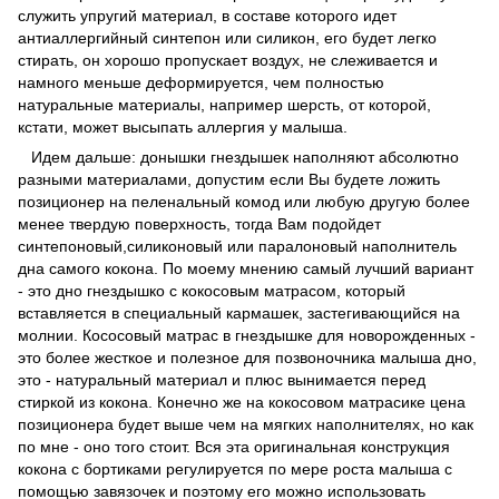
служить упругий материал, в составе которого идет
антиаллергийный синтепон или силикон, его будет легко
стирать, он хорошо пропускает воздух, не слеживается и
намного меньше деформируется, чем полностью
натуральные материалы, например шерсть, от которой,
кстати, может высыпать аллергия у малыша.
Идем дальше: донышки гнездышек наполняют абсолютно
разными материалами, допустим если Вы будете ложить
позиционер на пеленальный комод или любую другую более
менее твердую поверхность, тогда Вам подойдет
синтепоновый,силиконовый или паралоновый наполнитель
дна самого кокона. По моему мнению самый лучший вариант
- это дно гнездышко с кокосовым матрасом, который
вставляется в специальный кармашек, застегивающийся на
молнии. Кососовый матрас в гнездышке для новорожденных -
это более жесткое и полезное для позвоночника малыша дно,
это - натуральный материал и плюс вынимается перед
стиркой из кокона. Конечно же на кокосовом матрасике цена
позиционера будет выше чем на мягких наполнителях, но как
по мне - оно того стоит. Вся эта оригинальная конструкция
кокона с бортиками регулируется по мере роста малыша с
помощью завязочек и поэтому его можно использовать