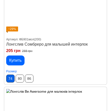
−29%
Артикул: ФБ901мол(200)
Лонгслив Сомбреро для малышей интерлок
205 грн
288 грн
Купить
Размер
74
80
86