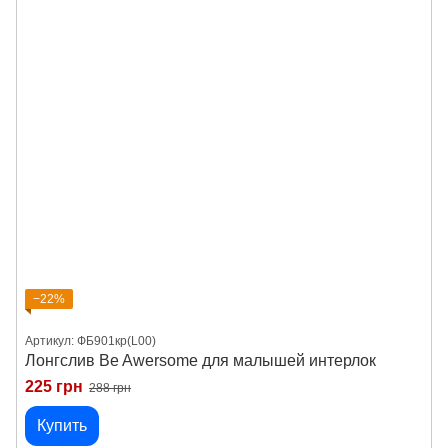
−22%
Артикул: ФБ901кр(L00)
Лонгслив Be Awersome для малышей интерлок
225 грн
288 грн
Купить