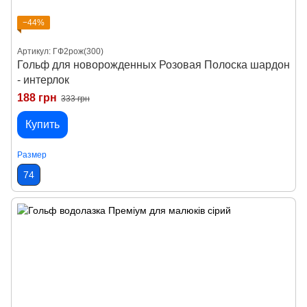
−44%
Артикул: ГФ2рож(300)
Гольф для новорожденных Розовая Полоска шардон
- интерлок
188 грн
333 грн
Купить
Размер
74