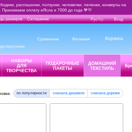
бодики, распашонки, ползунки, человечки, пеленки, конверты на
е. Принимаем оплату еЯсла и 7000 до года 💙💛
цы размеров
Соглашение
Рус
Укр
Вход
Корзина
Сравнение
Желания
круглосуточно
НАБОРЫ
ПОДАРОЧНЫЕ
ДОМАШНИЙ
ДЛЯ
Бр
ПАКЕТЫ
ТЕКСТИЛЬ
ТВОРЧЕСТВА
по популярности
сначала дешевле
сначала дороже
ровка: