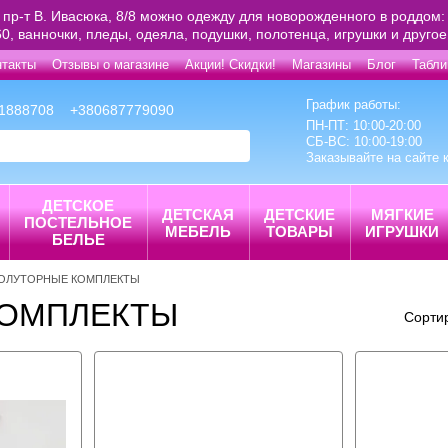
 пр-т В. Ивасюка, 8/8 можно одежду для новорожденного в роддом: 
0, ванночки, пледы, одеяла, подушки, полотенца, игрушки и друго
нтакты
Отзывы о магазине
Акции! Скидки!
Магазины
Блог
Табли
График работы:
1888708
+380687779090
ПН-ПТ: 10:00-20:00
СБ-ВС: 10:00-19:00
Заказывайте на сайте 
ДЕТСКОЕ
ДЕТСКАЯ
ДЕТСКИЕ
МЯГКИЕ
ПОСТЕЛЬНОЕ
МЕБЕЛЬ
ТОВАРЫ
ИГРУШКИ
БЕЛЬЕ
ПОЛУТОРНЫЕ КОМПЛЕКТЫ
КОМПЛЕКТЫ
Сорти