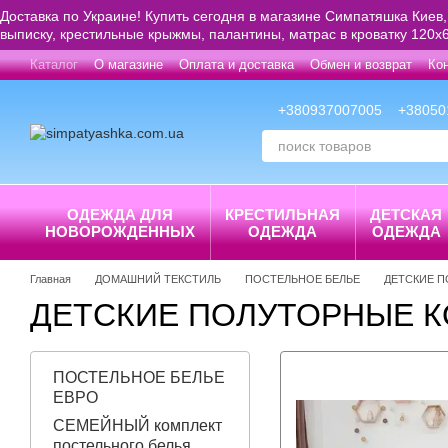
Перейти к основному контенту
Доставка по Украине! Купить сегодня в магазине Симпатяшка Киев,
выписку, крестильные крыжмы, палантины, матрас в кроватку 120х6
Каталог
О магазине
Оплата и доставка
Обмен и возврат
Ко
+380937007005
+38050
ОДЕЖДА ДЛЯ
КРЕСТИЛЬНАЯ
ДЕТСКАЯ
НОВОРОЖДЕННЫХ
ОДЕЖДА
ОДЕЖДА
Главная
ДОМАШНИЙ ТЕКСТИЛЬ
ПОСТЕЛЬНОЕ БЕЛЬЕ
ДЕТСКИЕ 
ДЕТСКИЕ ПОЛУТОРНЫЕ 
ПОСТЕЛЬНОЕ БЕЛЬЕ
ЕВРО
СЕМЕЙНЫЙ комплект
постельного белья