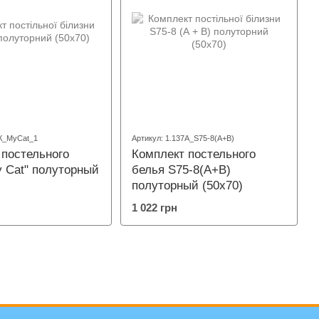
7К_MyCat_1
Артикул: 1.137А_S75-8(А+В)
 постельного
Комплект постельного
y Cat" полуторный
белья S75-8(А+B)
полуторный (50х70)
1 022 грн