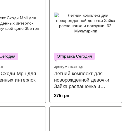
 Сегодня
Отправка Сегодня
6н
Артикул: к1аж001дк
 Сходи Мрії для
Летний комплект для
енных интерлок
новорожденной девочки
Зайка распашонка и
ползунки
275 грн