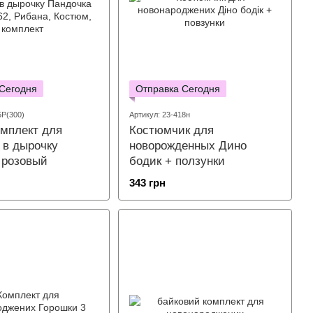
 Сегодня
Отправка Сегодня
5Р(300)
Артикул: 23-418н
омплект для
Костюмчик для
в дырочку
новорожденных Дино
 розовый
бодик + ползунки
343 грн