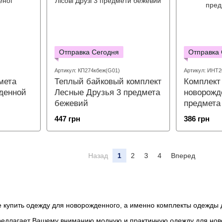
Отправка Сегодня
Отправка
Артикул: КП274кбеж(G01)
Артикул: ИНТ2
мета
Теплый байковый комплект
Комплект
денной
Лесные Друзья 3 предмета
новорожд
бежевий
предмета
447 грн
386 грн
Назад
1
2
3
4
Вперед
 купить одежду для новорожденного, а именно комплекты одежды 
редлагает Вашему вниманию модную и практичную одежду для нов