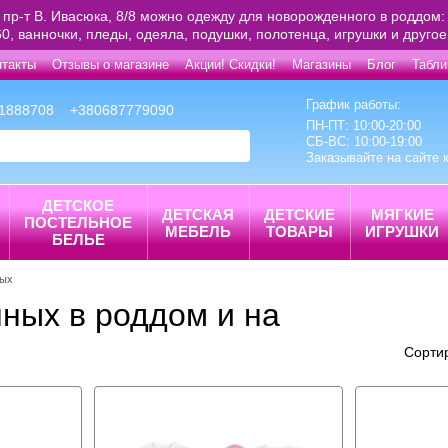
 пр-т В. Ивасюка, 8/8 можно одежду для новорожденного в роддом: 
0, ванночки, пледы, одеяла, подушки, полотенца, игрушки и друго
нтакты
Отзывы о магазине
Акции! Скидки!
Магазины
Блог
Табли
График работы:
1888708
+380687779090
ПН-ПТ: 10:00-20:00
СБ-ВС: 10:00-19:00
Заказывайте на сайте 
ДЕТСКОЕ
ДЕТСКАЯ
ДЕТСКИЕ
МЯГКИЕ
ПОСТЕЛЬНОЕ
МЕБЕЛЬ
ТОВАРЫ
ИГРУШКИ
БЕЛЬЕ
ных
ных в роддом и на
Сорти