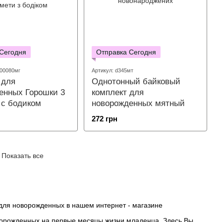
 Сегодня
Отправка Сегодня
00080мг
Артикул: d345мт
 для
Однотонный байковый
енных Горошки 3
комплект для
 с бодиком
новорожденных мятный
272 грн
Показать все
для новорожденных в нашем интернет - магазине
орожденных на первые месяцы жизни младенца. Здесь Вы