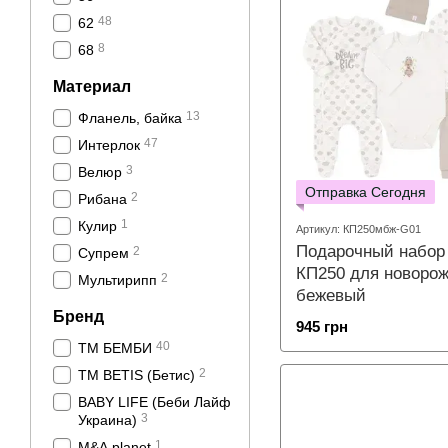
48
62
8
68
Материал
13
Фланель, байка
47
Интерлок
3
Велюр
Отправка Сегодня
2
Рибана
1
Кулир
Артикул: КП250мбж-G01
Подарочный набор
2
Супрем
КП250 для новоро
2
Мультирипп
бежевый
Бренд
945 грн
40
ТМ БЕМБИ
2
ТМ BETIS (Бетис)
BABY LIFE (Беби Лайф
3
Украина)
1
М&А planet