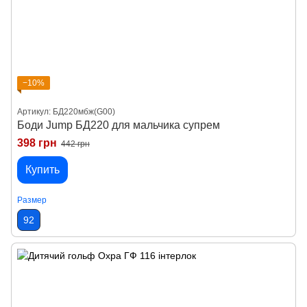
−10%
Артикул: БД220мбж(G00)
Боди Jump БД220 для мальчика супрем
398 грн
442 грн
Купить
Размер
92