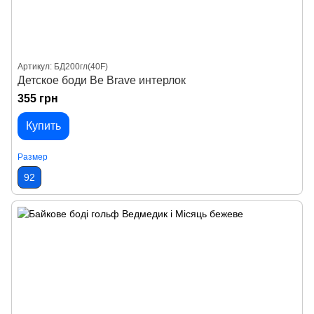
Артикул: БД200гл(40F)
Детское боди Be Brave интерлок
355 грн
Купить
Размер
92