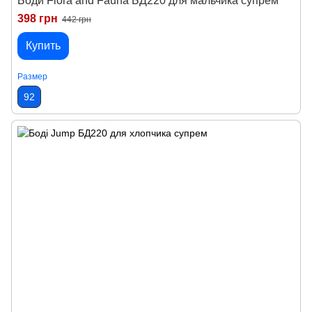
Боди Flora and Fauna БД220 для мальчика супрем
398 грн
442 грн
Купить
Размер
92