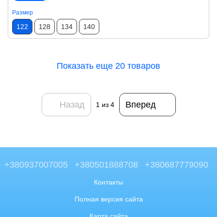
Размер
122
128
134
140
Показать еще 20 товаров
Назад
Вперед
1
из 4
+380937007005
+380501888708
+380687779090
Контакты
Полная версия сайта
Карта сайта