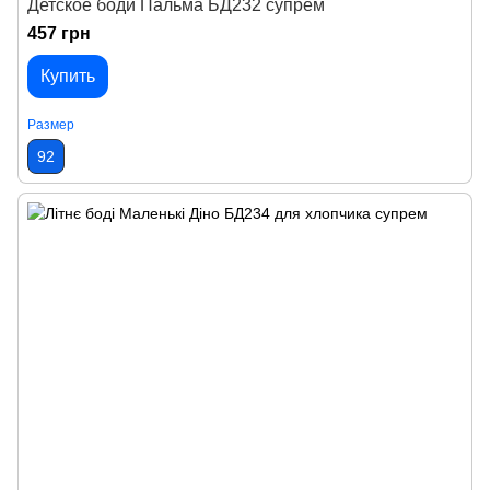
Детское боди Пальма БД232 супрем
457 грн
Купить
Размер
92