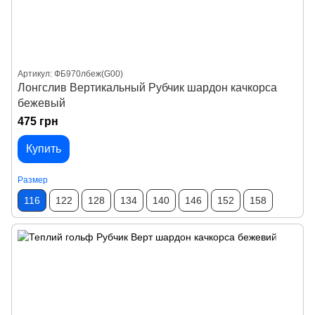
Артикул: ФБ970лбеж(G00)
Лонгслив Вертикальный Рубчик шардон качкорса
бежевый
475 грн
Купить
Размер
116
122
128
134
140
146
152
158