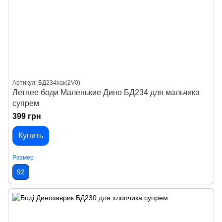
Артикул: БД234хак(2V0)
Летнее боди Маленькие Дино БД234 для мальчика
супрем
399 грн
Купить
Размер
92