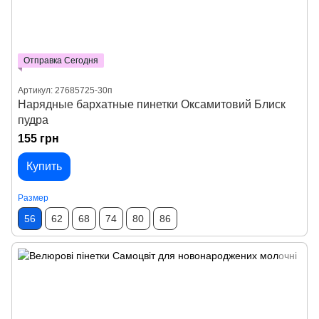
Отправка Сегодня
Артикул: 27685725-30п
Нарядные бархатные пинетки Оксамитовий Блиск
пудра
155 грн
Купить
Размер
56
62
68
74
80
86