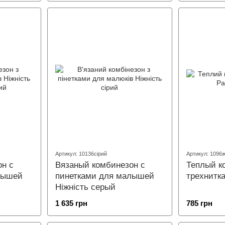
Артикул: 10136сірий
Артикул: 1096
он с
Вязаный комбинезон с
Теплый к
лышей
пинетками для малышей
трехнитк
Ніжність серый
1 635 грн
785 грн