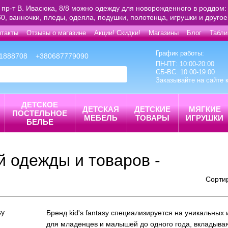
 пр-т В. Ивасюка, 8/8 можно одежду для новорожденного в роддом: 
0, ванночки, пледы, одеяла, подушки, полотенца, игрушки и друго
нтакты
Отзывы о магазине
Акции! Скидки!
Магазины
Блог
Табли
График работы:
1888708
+380687779090
ПН-ПТ: 10:00-20:00
СБ-ВС: 10:00-19:00
Заказывайте на сайте 
ДЕТСКОЕ
ДЕТСКАЯ
ДЕТСКИЕ
МЯГКИЕ
ПОСТЕЛЬНОЕ
МЕБЕЛЬ
ТОВАРЫ
ИГРУШКИ
БЕЛЬЕ
 одежды и товаров -
Сорти
Бренд kid's fantasy специализируется на уникальных
для младенцев и малышей до одного года, вкладывая 