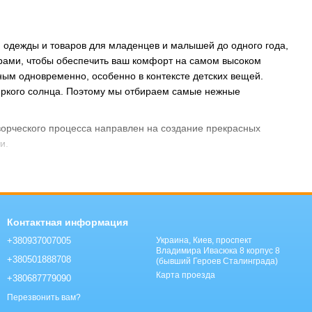
й одежды и товаров для младенцев и малышей до одного года,
ерами, чтобы обеспечить ваш комфорт на самом высоком
чным одновременно, особенно в контексте детских вещей.
 яркого солнца. Поэтому мы отбираем самые нежные
творческого процесса направлен на создание прекрасных
и.
Контактная информация
+380937007005
Украина, Киев, проспект
Владимира Ивасюка 8 корпус 8
+380501888708
(бывший Героев Сталинграда)
Карта проезда
+380687779090
Перезвонить вам?