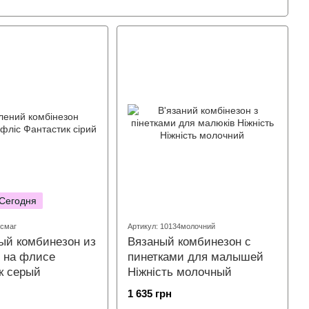
 Сегодня
0смаг
Артикул: 10134молочний
ый комбинезон из
Вязаный комбинезон с
 на флисе
пинетками для малышей
к серый
Ніжність молочный
1 635 грн