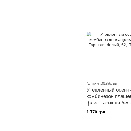
Артикул: 10125білий
Утепленный осенн
комбинезон плаще
флис Гарнюня бел
1 770 грн