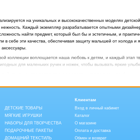
циализируется на уникальных и высококачественных моделях детско
 и нежность. Каждый экземпляр разрабатывается опытными дизайн
 сложность найти предмет, который был бы и эстетичным, и практи
ли в себе эти качества, обеспечивая защиту малышей от холода и
 аксессуары.
овой коллекции воплощается наша любовь к детям, и каждый этап 
игодных для маленьких ручек и ножек, чтобы вызывать яркие улыбк
дый из наших продуктов принес радость и тепло в ваш дом!
Клиентам
ДЕТСКИЕ ТОВАРЫ
Вход в личный кабинет
МЯГКИЕ ИГРУШКИ
Каталог
НАБОРЫ ДЛЯ ТВОРЧЕСТВА
О магазине
ПОДАРОЧНЫЕ ПАКЕТЫ
Оплата и доставка
ДОМАШНИЙ ТЕКСТИЛЬ
Обмен и возврат