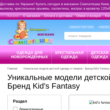
Перейти к основному контенту
Доставка по Украине! Купить сегодня в магазине Симпатяшка Киев,
выписку, крестильные крыжмы, палантины, матрас в кроватку 120х6
Каталог
О магазине
Оплата и доставка
Обмен и возврат
Ко
+380937007005
+38050
ОДЕЖДА ДЛЯ
КРЕСТИЛЬНАЯ
ДЕТСКАЯ
НОВОРОЖДЕННЫХ
ОДЕЖДА
ОДЕЖДА
Главная
Уникальные модели детской одежды и товаров - Бренд Kid's Fantasy
Уникальные модели детской
Бренд Kid's Fantasy
Раздел
Демисезонные