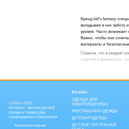
Бренд kid's fantasy спе
вкладывая в них заботу
уровне. Часто возникает
Важно, чтобы они сочета
материалы и безопасные
Главное, что в каждой н
изделий в миниатюре, пр
Мы стремимся, чтобы каж
Каталог
ОДЕЖДА ДЛЯ
© 2010—2026
НОВОРОЖДЕННЫХ
Интернет - магазин детской
КРЕСТИЛЬНАЯ ОДЕЖДА
одежды и товаров для
новорожденных Симпатяшка
ДЕТСКАЯ ОДЕЖДА
ДЕТСКОЕ ПОСТЕЛЬНОЕ
Мобильная версия