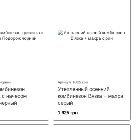
1чорний
Артикул: 1082сірий
омбинезон
Утепленный осенний
а с начесом
комбинезон Вязка + махра
черный
серый
1 925 грн