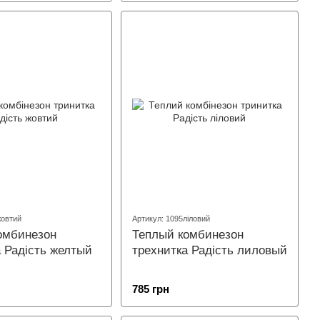
жовтий
Артикул: 1095ліловий
омбинезон
Теплый комбинезон
а Радість желтый
трехнитка Радість лиловый
785 грн