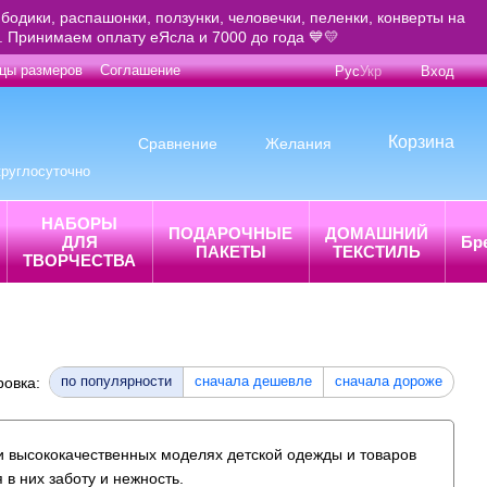
бодики, распашонки, ползунки, человечки, пеленки, конверты на
е. Принимаем оплату еЯсла и 7000 до года 💙💛
цы размеров
Соглашение
Рус
Укр
Вход
Корзина
Сравнение
Желания
круглосуточно
НАБОРЫ
ПОДАРОЧНЫЕ
ДОМАШНИЙ
ДЛЯ
Бр
ПАКЕТЫ
ТЕКСТИЛЬ
ТВОРЧЕСТВА
по популярности
сначала дешевле
сначала дороже
ровка:
 и высококачественных моделях детской одежды и товаров
в них заботу и нежность.