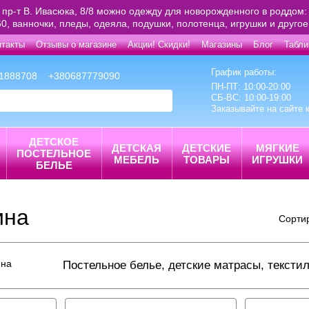
 пр-т В. Ивасюка, 8/8 можно одежду для новорожденного в роддом: 
0, ванночки, пледы, одеяла, подушки, полотенца, игрушки и друго
нтакты
Отзывы о магазине
Акции! Скидки!
Магазины
Блог
Табли
График работы:
1888708
+380687779090
ПН-ПТ: 10:00-20:00
СБ-ВС: 10:00-19:00
Заказывайте на сайте 
ДЕТСКОЕ
ДЕТСКАЯ
ДЕТСКИЕ
МЯГКИЕ
ПОСТЕЛЬНОЕ
МЕБЕЛЬ
ТОВАРЫ
ИГРУШКИ
БЕЛЬЕ
ина
Сорти
Постельное белье, детские матрасы, текст