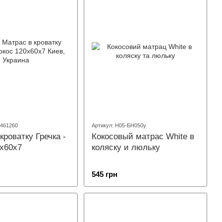
9461260
Артикул: Н05-БН050у
кроватку Гречка -
Кокосовый матрас White в
0х60х7
коляску и люльку
545 грн