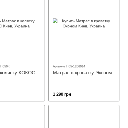
БН050К
Артикул: Н05-1206014
 коляску КОКОС
Матрас в кроватку Эконом
1 290 грн