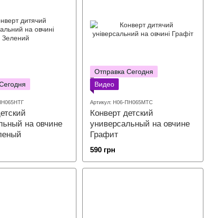
Отправка Сегодня
 Сегодня
Видео
-ПН065НТГ
Артикул: Н06-ПН065МТС
детский
Конверт детский
льный на овчине
универсальный на овчине
леный
Графит
590 грн