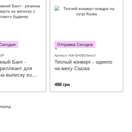
 Сегодня
Отправка Сегодня
70Р
Артикул: Н06-БН065/3мех3
вный Бант -
Теплый конверт - одеяло
Бриллиант для
на меху Сказка
на выписку из
498 грн
перед