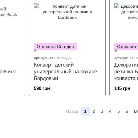
Отправка Сегодня
Отправка
Артикул: Н06-ПН065ДВ
Артикул: НХ-0
Конверт детский
Декорати
овчине
универсальный на овчине
резинка 
Бордовый
конверта 
роддома
590 грн
145 грн
Назад
1
2
3
4
5
6
В