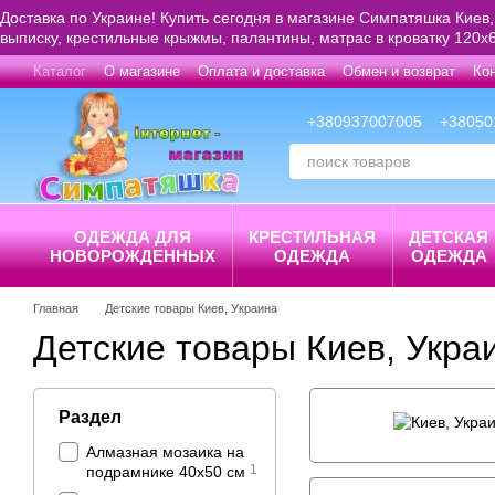
Перейти к основному контенту
Доставка по Украине! Купить сегодня в магазине Симпатяшка Киев,
выписку, крестильные крыжмы, палантины, матрас в кроватку 120х6
Каталог
О магазине
Оплата и доставка
Обмен и возврат
Ко
+380937007005
+38050
ОДЕЖДА ДЛЯ
КРЕСТИЛЬНАЯ
ДЕТСКАЯ
НОВОРОЖДЕННЫХ
ОДЕЖДА
ОДЕЖДА
Главная
Детские товары Киев, Украина
Детские товары Киев, Укра
Раздел
Алмазная мозаика на
1
подрамнике 40х50 см