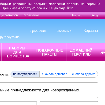
бодики, распашонки, ползунки, человечки, пеленки, конверты на
е. Принимаем оплату еЯсла и 7000 до года 💙💛
цы размеров
Соглашение
Рус
Укр
Вход
Корзина
Сравнение
Желания
круглосуточно
НАБОРЫ
ПОДАРОЧНЫЕ
ДОМАШНИЙ
ДЛЯ
Бр
ПАКЕТЫ
ТЕКСТИЛЬ
ТВОРЧЕСТВА
по популярности
сначала дешевле
сначала дороже
ровка:
ильные принадлежности для новорожденных.