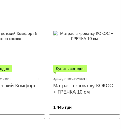
годня
Купить сегодня
1
1206020
Артикул: Н05-122810ГК
етский Комфорт
Матрас в кроватку КОКОС
+ ГРЕЧКА 10 см
1 445 грн