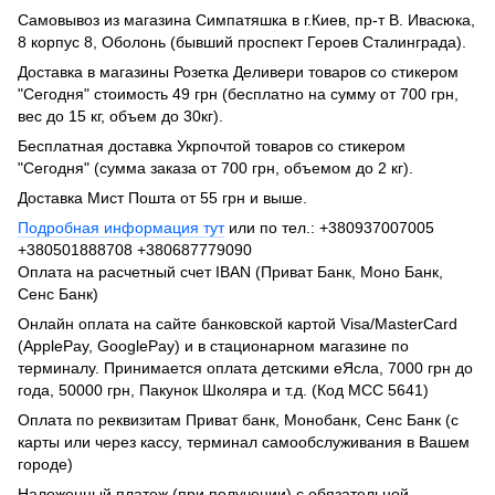
Самовывоз из магазина Симпатяшка в г.Киев, пр-т В. Ивасюка,
8 корпус 8, Оболонь (бывший проспект Героев Сталинграда).
Доставка в магазины Розетка Деливери товаров со стикером
"Сегодня" стоимость 49 грн (бесплатно на сумму от 700 грн,
вес до 15 кг, объем до 30кг).
Бесплатная доставка Укрпочтой товаров со стикером
"Сегодня" (сумма заказа от 700 грн, объемом до 2 кг).
Доставка Мист Пошта от 55 грн и выше.
Подробная информация тут
или по тел.: +380937007005
+380501888708 +380687779090
Оплата на расчетный счет IBAN (Приват Банк, Моно Банк,
Сенс Банк)
Онлайн оплата на сайте банковской картой Visa/MasterCard
(ApplePay, GooglePay) и в стационарном магазине по
терминалу. Принимается оплата детскими еЯсла, 7000 грн до
года, 50000 грн, Пакунок Школяра и т.д. (Код МСС 5641)
Оплата по реквизитам Приват банк, Монобанк, Сенс Банк (с
карты или через кассу, терминал самообслуживания в Вашем
городе)
Наложенный платеж (при получении) с обязательной