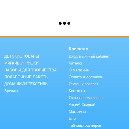
Клиентам
ДЕТСКИЕ ТОВАРЫ
Вход в личный кабинет
МЯГКИЕ ИГРУШКИ
Каталог
НАБОРЫ ДЛЯ ТВОРЧЕСТВА
О магазине
ПОДАРОЧНЫЕ ПАКЕТЫ
Оплата и доставка
ДОМАШНИЙ ТЕКСТИЛЬ
Обмен и возврат
Бренды
Контакты
Отзывы о магазине
Акции! Скидки!
Магазины
Блог
Таблицы размеров