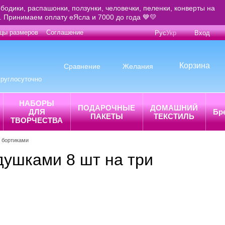
бодики, распашонки, ползунки, человечки, пеленки, конверты на
е. Принимаем оплату еЯсла и 7000 до года 💙💛
цы размеров
Соглашение
Рус
Укр
Вход
Корзина
Сравнение
Желания
круглосуточно
НАБОРЫ
ПОДАРОЧНЫЕ
ДОМАШНИЙ
ДЛЯ
Бр
ПАКЕТЫ
ТЕКСТИЛЬ
ТВОРЧЕСТВА
с бортиками
душками 8 шт на три