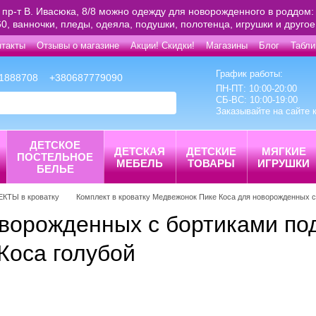
 пр-т В. Ивасюка, 8/8 можно одежду для новорожденного в роддом: 
0, ванночки, пледы, одеяла, подушки, полотенца, игрушки и друго
нтакты
Отзывы о магазине
Акции! Скидки!
Магазины
Блог
Табли
График работы:
1888708
+380687779090
ПН-ПТ: 10:00-20:00
СБ-ВС: 10:00-19:00
Заказывайте на сайте 
ДЕТСКОЕ
ДЕТСКАЯ
ДЕТСКИЕ
МЯГКИЕ
ПОСТЕЛЬНОЕ
МЕБЕЛЬ
ТОВАРЫ
ИГРУШКИ
БЕЛЬЕ
ТЫ в кроватку
Комплект в кроватку Медвежонок Пике Коса для новорожденных 
оворожденных с бортиками по
Коса голубой