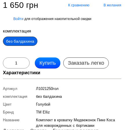
1 650 грн
К сравнению
В желания
Войти
для отображения накопительной скидки
%
комплектация
без балдахина
Купить
Заказать легко
Характеристики
Артикул
Л1021250гол
комплектация
без балдахина
Цвет
Голубой
Бренд
ТМ Elliz
Название
Комплект в кроватку Медвежонок Пике Коса
для новорожденных с бортиками