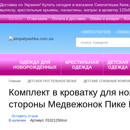
Перейти к основному контенту
Доставка по Украине! Купить сегодня в магазине Симпатяшка Киев,
выписку, крестильные крыжмы, палантины, матрас в кроватку 120х6
Каталог
О магазине
Оплата и доставка
Обмен и возврат
Ко
+380937007005
+38050
ОДЕЖДА ДЛЯ
КРЕСТИЛЬНАЯ
ДЕТСКАЯ
НОВОРОЖДЕННЫХ
ОДЕЖДА
ОДЕЖДА
Главная
ДЕТСКОЕ ПОСТЕЛЬНОЕ БЕЛЬЕ
ДЕТСКИЕ СПАЛЬНЫЕ КОМПЛЕК
Комплект в кроватку для н
стороны Медвежонок Пике 
Оставить отзыв
В наличии
Артикул: Л1021250гол