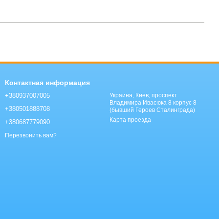
Контактная информация
+380937007005
Украина, Киев, проспект
Владимира Ивасюка 8 корпус 8
+380501888708
(бывший Героев Сталинграда)
Карта проезда
+380687779090
Перезвонить вам?