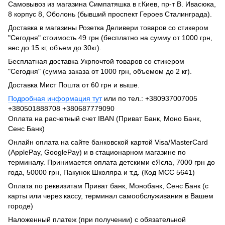
Самовывоз из магазина Симпатяшка в г.Киев, пр-т В. Ивасюка,
8 корпус 8, Оболонь (бывший проспект Героев Сталинграда).
Доставка в магазины Розетка Деливери товаров со стикером
"Сегодня" стоимость 49 грн (бесплатно на сумму от 1000 грн,
вес до 15 кг, объем до 30кг).
Бесплатная доставка Укрпочтой товаров со стикером
"Сегодня" (сумма заказа от 1000 грн, объемом до 2 кг).
Доставка Мист Пошта от 60 грн и выше.
Подробная информация тут
или по тел.: +380937007005
+380501888708 +380687779090
Оплата на расчетный счет IBAN (Приват Банк, Моно Банк,
Сенс Банк)
Онлайн оплата на сайте банковской картой Visa/MasterCard
(ApplePay, GooglePay) и в стационарном магазине по
терминалу. Принимается оплата детскими еЯсла, 7000 грн до
года, 50000 грн, Пакунок Школяра и т.д. (Код МСС 5641)
Оплата по реквизитам Приват банк, Монобанк, Сенс Банк (с
карты или через кассу, терминал самообслуживания в Вашем
городе)
Наложенный платеж (при получении) с обязательной