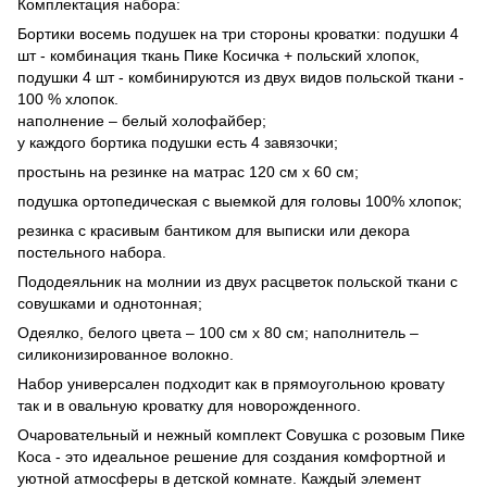
Комплектация набора:
Бортики восемь подушек на три стороны кроватки: подушки 4
шт - комбинация ткань Пике Косичка + польский хлопок,
подушки 4 шт - комбинируются из двух видов польской ткани -
100 % хлопок.
наполнение – белый холофайбер;
у каждого бортика подушки есть 4 завязочки;
простынь на резинке на матрас 120 см х 60 см;
подушка ортопедическая с выемкой для головы 100% хлопок;
резинка с красивым бантиком для выписки или декора
постельного набора.
Пододеяльник на молнии из двух расцветок польской ткани с
совушками и однотонная;
Одеялко, белого цвета – 100 см х 80 см; наполнитель –
силиконизированное волокно.
Набор универсален подходит как в прямоугольною кровату
так и в овальную кроватку для новорожденного.
Очаровательный и нежный комплект Совушка с розовым Пике
Коса - это идеальное решение для создания комфортной и
уютной атмосферы в детской комнате. Каждый элемент