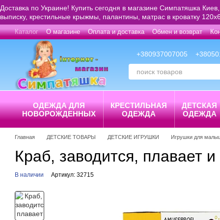
Перейти к основному контенту
Доставка по Украине! Купить сегодня в магазине Симпатяшка Киев,
выписку, крестильные крыжмы, палантины, матрас в кроватку 120х6
Каталог
О магазине
Оплата и доставка
Обмен и возврат
Ко
+380937007005
+38050
ОДЕЖДА ДЛЯ
КРЕСТИЛЬНАЯ
ДЕТСКАЯ
НОВОРОЖДЕННЫХ
ОДЕЖДА
ОДЕЖДА
Главная
ДЕТСКИЕ ТОВАРЫ
ДЕТСКИЕ ИГРУШКИ
Игрушки для малы
Краб, заводится, плавает и
В наличии
Артикул: 32715