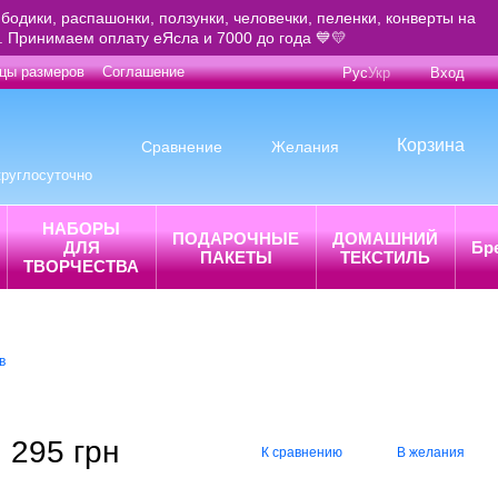
бодики, распашонки, ползунки, человечки, пеленки, конверты на
е. Принимаем оплату еЯсла и 7000 до года 💙💛
цы размеров
Соглашение
Рус
Укр
Вход
Корзина
Сравнение
Желания
круглосуточно
НАБОРЫ
ПОДАРОЧНЫЕ
ДОМАШНИЙ
ДЛЯ
Бр
ПАКЕТЫ
ТЕКСТИЛЬ
ТВОРЧЕСТВА
в
295 грн
К сравнению
В желания