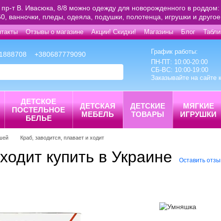
 пр-т В. Ивасюка, 8/8 можно одежду для новорожденного в роддом: 
0, ванночки, пледы, одеяла, подушки, полотенца, игрушки и друго
нтакты
Отзывы о магазине
Акции! Скидки!
Магазины
Блог
Табли
График работы:
1888708
+380687779090
ПН-ПТ: 10:00-20:00
СБ-ВС: 10:00-19:00
Заказывайте на сайте 
ДЕТСКОЕ
ДЕТСКАЯ
ДЕТСКИЕ
МЯГКИЕ
ПОСТЕЛЬНОЕ
МЕБЕЛЬ
ТОВАРЫ
ИГРУШКИ
БЕЛЬЕ
шей
Краб, заводится, плавает и ходит
 ходит купить в Украине
Оставить отзы