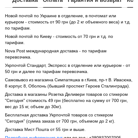
Доставка
Оплата
Гарантия и возврат
Кон
Новой почтой по Украине в отделение, в почтомат или
курьером - стоимость от 90 грн (до 2 кг объемного веса) и т.д.
по тарифам.
Новой почтой по Киеву - стоимость от 70 грн и т.д. по
тарифам.
Nova Post международная доставка - по тарифам
перевозчика.
Укрпочтой Стандарт, Экспресс в отделение или курьером - от
50 грн и далее по тарифам перевозчика.
Самовывоз из магазина Симпатяшка в г.Киев, пр-т В. Ивасюка,
8 корпус 8, Оболонь (бывший проспект Героев Сталинграда).
Доставка в магазины Розетка Деливери товаров со стикером
"Сегодня" стоимость 49 грн (бесплатно на сумму от 700 грн,
вес до 15 кг, объем до 30кг).
Бесплатная доставка Укрпочтой товаров со стикером
"Сегодня" (сумма заказа от 700 грн, объемом до 2 кг).
Доставка Мист Пошта от 55 грн и выше.
Подробная информация тут
или по тел.: +380937007005