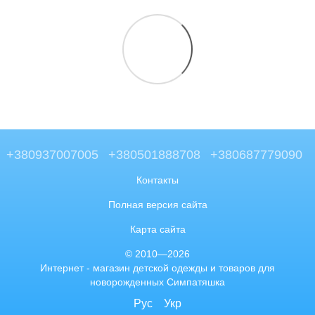
+380937007005
+380501888708
+380687779090
Контакты
Полная версия сайта
Карта сайта
© 2010—2026
Интернет - магазин детской одежды и товаров для
новорожденных Симпатяшка
Рус
Укр