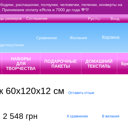
бодики, распашонки, ползунки, человечки, пеленки, конверты на
е. Принимаем оплату еЯсла и 7000 до года 💙💛
цы размеров
Соглашение
Рус
Укр
Вход
Корзина
Сравнение
Желания
круглосуточно
НАБОРЫ
ПОДАРОЧНЫЕ
ДОМАШНИЙ
ДЛЯ
Бр
ПАКЕТЫ
ТЕКСТИЛЬ
ТВОРЧЕСТВА
к 60х120х12 см
Оставить отзыв
2 548 грн
К сравнению
В желания