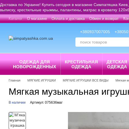
Перейти к основному контенту
Доставка по Украине! Купить сегодня в магазине Симпатяшка Киев,
выписку, крестильные крыжмы, палантины, матрас в кроватку 120х6
Каталог
О магазине
Оплата и доставка
Обмен и возврат
Ко
+380937007005
+38050
ОДЕЖДА ДЛЯ
КРЕСТИЛЬНАЯ
ДЕТСКАЯ
НОВОРОЖДЕННЫХ
ОДЕЖДА
ОДЕЖДА
Главная
МЯГКИЕ ИГРУШКИ
МЯГКИЕ ИГРУШКИ ВСЕ ВИДЫ
Мягкая м
Мягкая музыкальная игрушк
В наличии
Артикул: 075636маг