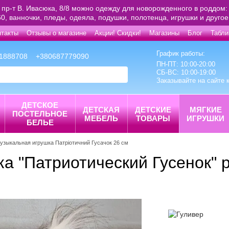
 пр-т В. Ивасюка, 8/8 можно одежду для новорожденного в роддом: 
0, ванночки, пледы, одеяла, подушки, полотенца, игрушки и друго
нтакты
Отзывы о магазине
Акции! Скидки!
Магазины
Блог
Табли
График работы:
1888708
+380687779090
ПН-ПТ: 10:00-20:00
СБ-ВС: 10:00-19:00
Заказывайте на сайте 
ДЕТСКОЕ
ДЕТСКАЯ
ДЕТСКИЕ
МЯГКИЕ
ПОСТЕЛЬНОЕ
МЕБЕЛЬ
ТОВАРЫ
ИГРУШКИ
БЕЛЬЕ
узыкальная игрушка Патріотичний Гусачок 26 см
а "Патриотический Гусенок" 