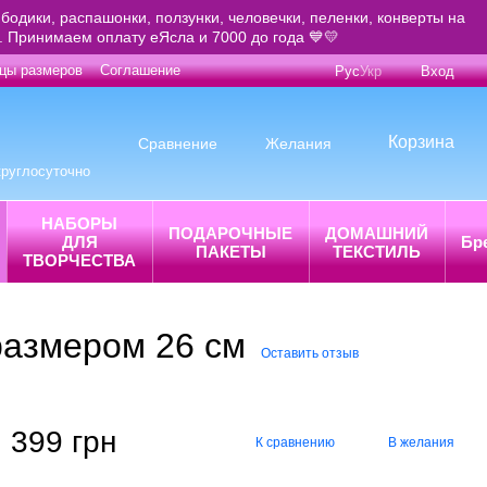
бодики, распашонки, ползунки, человечки, пеленки, конверты на
е. Принимаем оплату еЯсла и 7000 до года 💙💛
цы размеров
Соглашение
Рус
Укр
Вход
Корзина
Сравнение
Желания
круглосуточно
НАБОРЫ
ПОДАРОЧНЫЕ
ДОМАШНИЙ
ДЛЯ
Бр
ПАКЕТЫ
ТЕКСТИЛЬ
ТВОРЧЕСТВА
размером 26 см
Оставить отзыв
399 грн
К сравнению
В желания