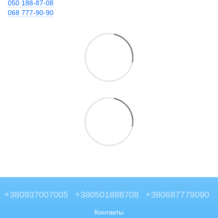
050 188-87-08
068 777-90-90
+380937007005
+380501888708
+380687779090
Контакты