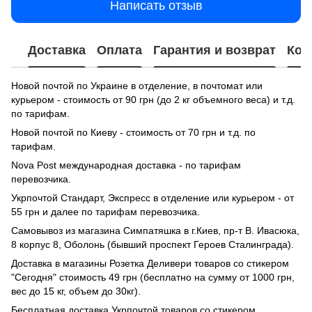
Написать отзыв
Доставка
Оплата
Гарантия и возврат
Кон
Новой почтой по Украине в отделение, в почтомат или
курьером - стоимость от 90 грн (до 2 кг объемного веса) и т.д.
по тарифам.
Новой почтой по Киеву - стоимость от 70 грн и т.д. по
тарифам.
Nova Post международная доставка - по тарифам
перевозчика.
Укрпочтой Стандарт, Экспресс в отделение или курьером - от
55 грн и далее по тарифам перевозчика.
Самовывоз из магазина Симпатяшка в г.Киев, пр-т В. Ивасюка,
8 корпус 8, Оболонь (бывший проспект Героев Сталинграда).
Доставка в магазины Розетка Деливери товаров со стикером
"Сегодня" стоимость 49 грн (бесплатно на сумму от 1000 грн,
вес до 15 кг, объем до 30кг).
Бесплатная доставка Укрпочтой товаров со стикером