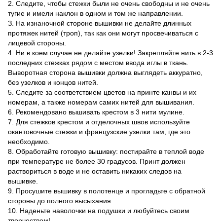
2. Следите, чтобы стежки были не очень свободны и не очень
тугие и имели наклон в одном и том же направлении.
З. На изнаночной стороне вышивки не делайте длинных
протяжек нитей (троп), так как они могут просвечиваться с
лицевой стороны.
4. Ни в коем случае не делайте узелки! Закрепляйте нить в 2-3
последних стежках рядом с местом ввода иглы в ткань.
Выворотная сторона вышивки должна выглядеть аккуратно,
без узелков и концов нитей.
5. Следите за соответствием цветов на принте канвы и их
номерам, а также номерам самих нитей для вышивания.
6. Рекомендовано вышивать крестом в 3 нити мулине.
7. Для стежков крестом и отделочных швов используйте
окантовочные стежки и французские узелки там, где это
необходимо.
8. Обработайте готовую вышивку: постирайте в теплой воде
при температуре не более 30 градусов. Принт должен
раствориться в воде и не оставить никаких следов на
вышивке.
9. Просушите вышивку в полотенце и прогладьте с обратной
стороны до полного высыхания.
10. Наденьте наволочки на подушки и любуйтесь своим
творчеством!