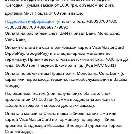
"Сегодня" (сумма заказа от 1000 грн, объемом до 2 кг).
Доставка Мист Пошта от 60 грн и выше.
Подробная информация тут
или по тел.: +380937007005
+380501888708 +380687779090
Оплата на расчетный счет IBAN (Приват Банк, Моно Банк,
Сенс Банк)
Онлайн оплата на сайте банковской картой Visa/MasterCard
(ApplePay, GooglePay) и в стационарном магазине по
терминалу. Принимается оплата детскими еЯсла, 7000 грн до
года, 50000 грн, Пакунок Школяра и т.д. (Код МСС 5641)
Оплата по реквизитам Приват банк, Монобанк, Сенс Банк (с
карты или через кассу, терминал самообслуживания в Вашем
городе)
Наложенный платеж (при получении) с обязательной
предоплатой ОТ 150 грн (сумма предоплаты зависит от
габаритов товара и способа доставки заказа).
Оплата в магазине Симпатяшка в Киеве наличными или
картой Visa/MasterCard по терминалу по адресу г. Киев,
проспект Владимира Ивасюка, 8 корпус 8 (проспект Героев
Сталинграда).