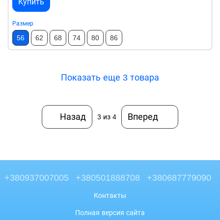
Купить
Размер
56
62
68
74
80
86
Показать еще 3 товара
Назад
Вперед
3
из 4
+380937007005
+380501888708
+380687779090
Контакты
Полная версия сайта