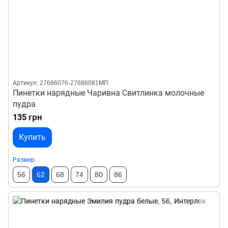
Артикул: 27686076-27686081МП
Пинетки нарядные Чаривна Свитлинка молочные
пудра
135 грн
Купить
Размер
56
62
68
74
80
86