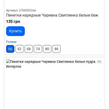
Артикул: 27685831бк
Пинетки нарядные Чаривна Свитлинка белые беж
135 грн
Купить
Размер
56
62
68
74
80
86