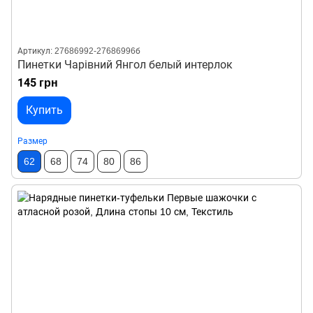
Артикул: 27686992-27686996б
Пинетки Чарівний Янгол белый интерлок
145 грн
Купить
Размер
62
68
74
80
86