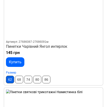
Артикул: 27686087-27686091м
Пинетки Чарівний Янгол интерлок
145 грн
Купить
Размер
62
68
74
80
86