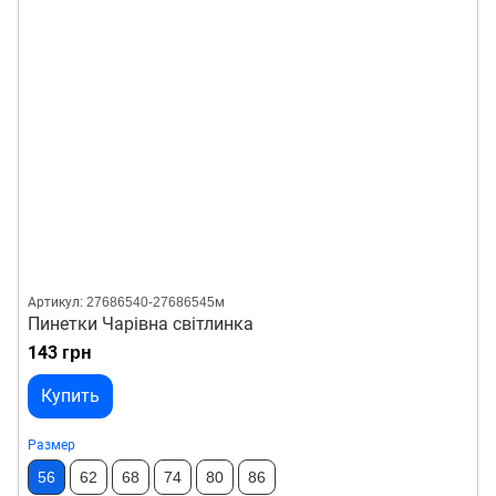
Артикул: 27686540-27686545м
Пинетки Чарівна світлинка
143 грн
Купить
Размер
56
62
68
74
80
86