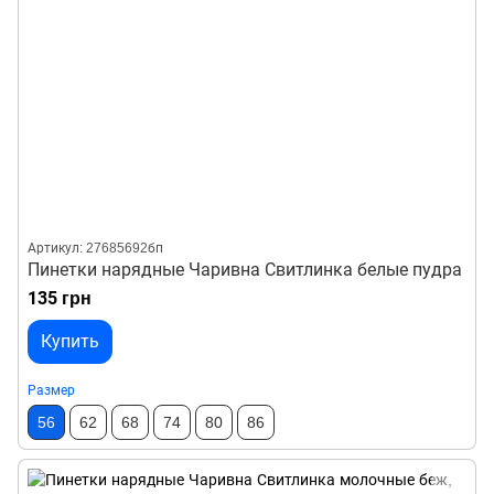
Артикул: 27685692бп
Пинетки нарядные Чаривна Свитлинка белые пудра
135 грн
Купить
Размер
56
62
68
74
80
86