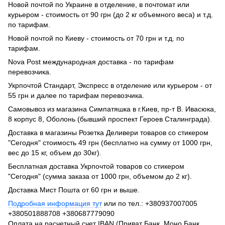
Новой почтой по Украине в отделение, в почтомат или
курьером - стоимость от 90 грн (до 2 кг объемного веса) и т.д.
по тарифам.
Новой почтой по Киеву - стоимость от 70 грн и т.д. по
тарифам.
Nova Post международная доставка - по тарифам
перевозчика.
Укрпочтой Стандарт, Экспресс в отделение или курьером - от
55 грн и далее по тарифам перевозчика.
Самовывоз из магазина Симпатяшка в г.Киев, пр-т В. Ивасюка,
8 корпус 8, Оболонь (бывший проспект Героев Сталинграда).
Доставка в магазины Розетка Деливери товаров со стикером
"Сегодня" стоимость 49 грн (бесплатно на сумму от 1000 грн,
вес до 15 кг, объем до 30кг).
Бесплатная доставка Укрпочтой товаров со стикером
"Сегодня" (сумма заказа от 1000 грн, объемом до 2 кг).
Доставка Мист Пошта от 60 грн и выше.
Подробная информация тут
или по тел.: +380937007005
+380501888708 +380687779090
Оплата на расчетный счет IBAN (Приват Банк, Моно Банк,