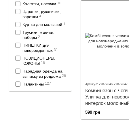
10
Колготки, носочки
Царапки, рукавички,
4
варежки
1
Куртки для малышей
Трусики, маечки,
2
наборы
ПИНЕТКИ для
31
новорожденных
ПОЗИЦИОНЕРЫ,
16
КОКОНЫ
Нарядная одежда на
26
выписку из роддома
127
Палантины
Артикул: 27077646-27077647
Комбинезон с чеп
Улитка для новор
интерлок молочный
золотом
599 грн