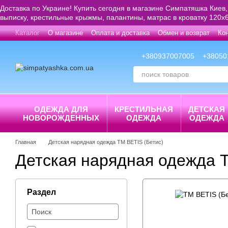
Перейти к основному контенту
Доставка по Украине! Купить сегодня в магазине Симпатяшка Киев,
выписку, крестильные крыжмы, палантины, матрас в кроватку 120х6
Каталог
О магазине
Оплата и доставка
Обмен и возврат
Ко
+380937007005
+38050
ОДЕЖДА ДЛЯ
КРЕСТИЛЬНАЯ
ДЕТСКАЯ
НОВОРОЖДЕННЫХ
ОДЕЖДА
ОДЕЖДА
Главная
Детская нарядная одежда ТМ BETIS (Бетис)
Детская нарядная одежда Т
Раздел