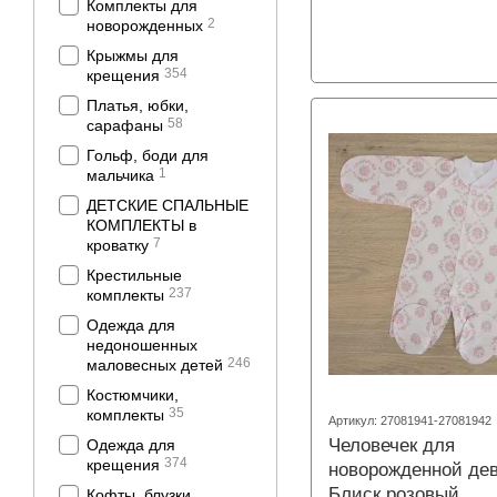
Комплекты для
2
новорожденных
Крыжмы для
354
крещения
Платья, юбки,
58
сарафаны
Гольф, боди для
1
мальчика
ДЕТСКИЕ СПАЛЬНЫЕ
КОМПЛЕКТЫ в
7
кроватку
Крестильные
237
комплекты
Одежда для
недоношенных
246
маловесных детей
Костюмчики,
35
комплекты
Артикул: 27081941-27081942
Человечек для
Одежда для
374
крещения
новорожденной де
Блиск розовый
Кофты, блузки,