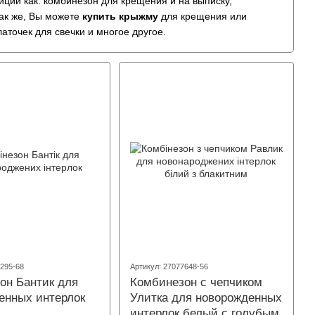
иции как: комбинезон для крещения и на выписку,
Так же, Вы можете
купить крыжму
для крещения или
аточек для свечки и многое другое.
жете на нашем сайте simpatyashka.com.ua или в магазине
1295-68
Артикул: 27077648-56
он Бантик для
Комбинезон с чепчиком
енных интерлок
Улитка для новорожденных
интерлок белый с голубым