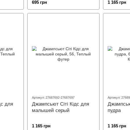
695 грн
1 165 грн
Артикул: 27687692-27687697
Артикул: 2768
дс для
Джампсьют Сіті Кідс для
Джампсью
малышей серый
пудра
1 165 грн
1 165 грн