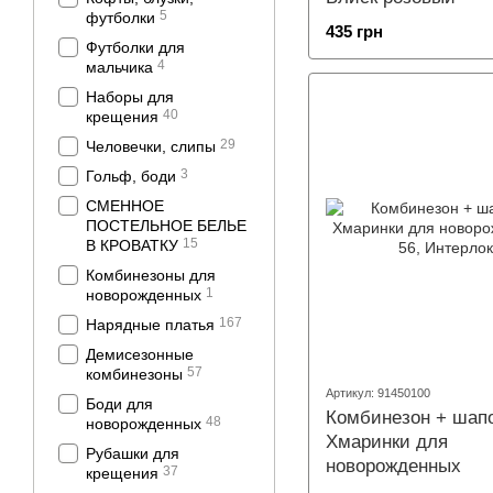
5
футболки
435 грн
Футболки для
4
мальчика
Наборы для
40
крещения
29
Человечки, слипы
3
Гольф, боди
СМЕННОЕ
ПОСТЕЛЬНОЕ БЕЛЬЕ
15
В КРОВАТКУ
Комбинезоны для
1
новорожденных
167
Нарядные платья
Демисезонные
57
комбинезоны
Артикул: 91450100
Боди для
Комбинезон + шап
48
новорожденных
Хмаринки для
Рубашки для
новорожденных
37
крещения