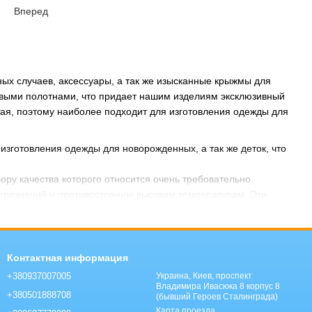
2
Вперед
ных случаев, аксессуары, а так же изысканные крыжмы для
овыми полотнами, что придает нашим изделиям эксклюзивный
тая, поэтому наиболее подходит для изготовления одежды для
 изготовления одежды для новорожденных, а так же деток, что
ору качества которого относится очень требовательно.
агрязнений и противостоянию высоким температурам. Эти
подходящих для детского ассортимента. Помимо этого,
 выдерживает процесс стерилизации. Гладить изделия из хлопка
 имеет проблем со статическим электричеством, устойчив к
Контактная информация
+380937007005
Украина, Киев, проспект
Владимира Ивасюка 8 корпус 8
+380501888708
(бывший Героев Сталинграда)
ение всего дня кожа малыша будет в полном комфорте.
Карта проезда