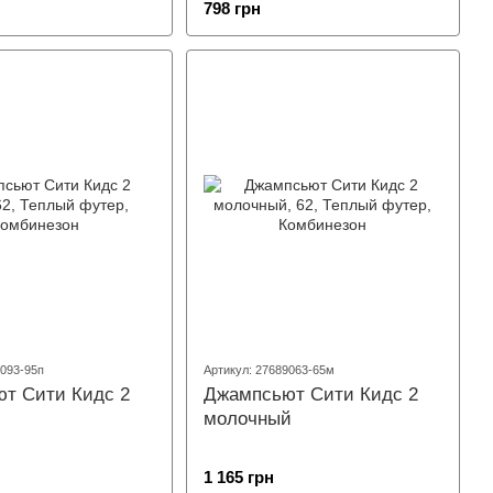
798 грн
9093-95п
Артикул: 27689063-65м
т Сити Кидс 2
Джампсьют Сити Кидс 2
молочный
1 165 грн