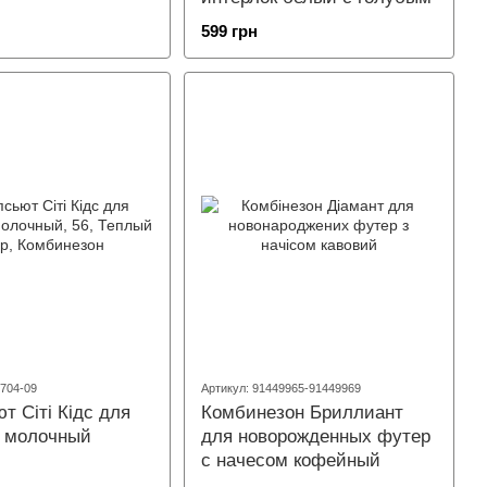
599 грн
7704-09
Артикул: 91449965-91449969
т Сіті Кідс для
Комбинезон Бриллиант
 молочный
для новорожденных футер
с начесом кофейный