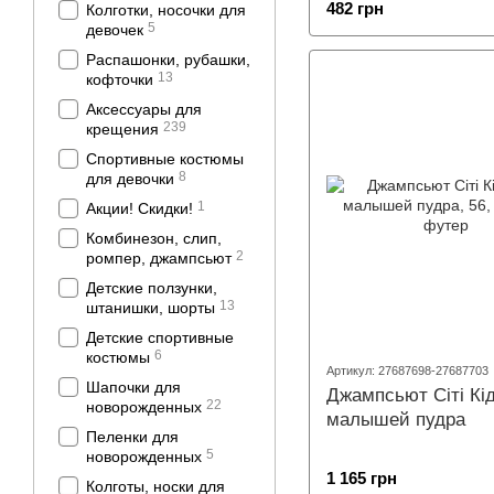
482 грн
Колготки, носочки для
5
девочек
Распашонки, рубашки,
13
кофточки
Аксессуары для
239
крещения
Спортивные костюмы
8
для девочки
1
Акции! Скидки!
Комбинезон, слип,
2
ромпер, джампсьют
Детские ползунки,
13
штанишки, шорты
Детские спортивные
6
костюмы
Артикул: 27687698-27687703
Шапочки для
Джампсьют Сіті Кі
22
новорожденных
малышей пудра
Пеленки для
5
новорожденных
1 165 грн
Колготы, носки для