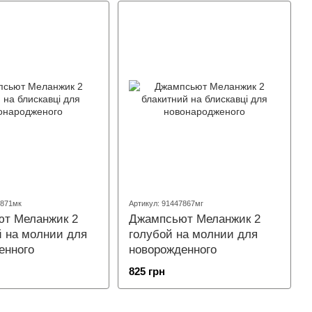
7871мк
Артикул: 91447867мг
т Меланжик 2
Джампсьют Меланжик 2
 на молнии для
голубой на молнии для
енного
новорожденного
825 грн