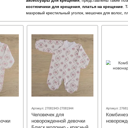
аксессуары для крещения
, представлены такие поз
костюмчики для крещения
,
платья на крещение
. 
махровый крестильный уголок, мешочек для волос, пл
Купить крыжмы, одежду и товары для крещения Вы мо
г.Киев проспект Героев Сталинграда, 8к8.
Артикул: 27081943-27081944
Артикул: 2768
Человечек для
Комбинез
вочки
новорожденной девочки
новорожд
Блиск молочно - красный