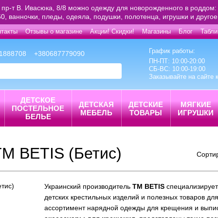
 пр-т В. Ивасюка, 8/8 можно одежду для новорожденного в роддом: 
0, ванночки, пледы, одеяла, подушки, полотенца, игрушки и друго
нтакты
Отзывы о магазине
Акции! Скидки!
Магазины
Блог
Табли
График работы:
1888708
+380687779090
ПН-ПТ: 10:00-20:00
СБ-ВС: 10:00-19:00
Заказывайте на сайте 
ДЕТСКОЕ
ДЕТСКАЯ
ДЕТСКИЕ
МЯГКИЕ
ПОСТЕЛЬНОЕ
МЕБЕЛЬ
ТОВАРЫ
ИГРУШКИ
БЕЛЬЕ
М BETIS (Бетис)
Сорти
Украинский производитель
ТМ BETIS
специализирует
детских крестильных изделий и полезных товаров дл
ассортимент нарядной одежды для крещения и выписк