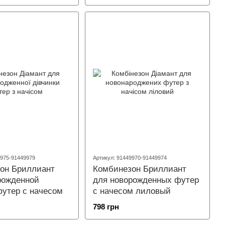
9975-91449979
Артикул: 91449970-91449974
он Бриллиант
Комбинезон Бриллиант
рожденной
для новорожденных футер
футер с начесом
с начесом лиловый
798 грн