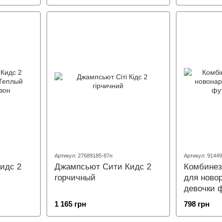
Артикул: 27689185-87н
Артикул: 9144
идс 2
Джампсьют Сити Кидс 2
Комбинез
горчичный
для ново
девочки 
1 165 грн
798 грн