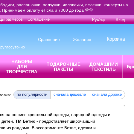
бодики, распашонки, ползунки, человечки, пеленки, конверты на
е. Принимаем оплату еЯсла и 7000 до года 💙💛
цы размеров
Соглашение
Рус
Укр
Вход
Корзина
Сравнение
Желания
круглосуточно
НАБОРЫ
ПОДАРОЧНЫЕ
ДОМАШНИЙ
ДЛЯ
Бр
ПАКЕТЫ
ТЕКСТИЛЬ
ТВОРЧЕСТВА
по популярности
сначала дешевле
сначала дороже
ровка:
ся на пошиве крестильной одежды, нарядной одежды и
я детей.
ТМ Бетис
- предоставляет широчайший
и из роддома. В ассортименте Бетис, одежки и