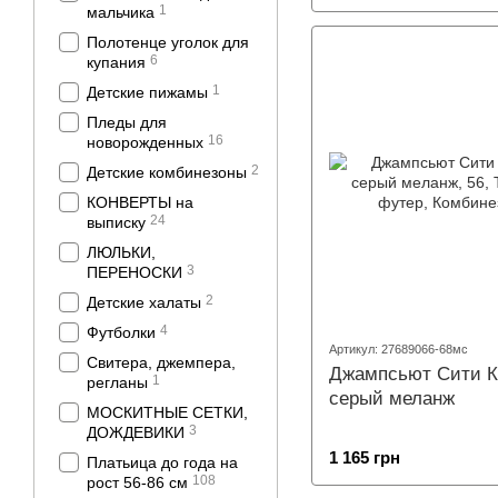
1
мальчика
Полотенце уголок для
6
купания
1
Детские пижамы
Пледы для
16
новорожденных
2
Детские комбинезоны
КОНВЕРТЫ на
24
выписку
ЛЮЛЬКИ,
3
ПЕРЕНОСКИ
2
Детские халаты
4
Футболки
Артикул: 27689066-68мс
Свитера, джемпера,
Джампсьют Сити К
1
регланы
серый меланж
МОСКИТНЫЕ СЕТКИ,
3
ДОЖДЕВИКИ
1 165 грн
Платьица до года на
108
рост 56-86 см