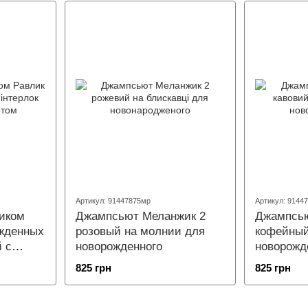
Артикул: 91447875мр
Артикул: 9144
чиком
Джампсьют Меланжик 2
Джампсью
ожденных
розовый на молнии для
кофейный
 с
новорожденного
новорожд
825 грн
825 грн