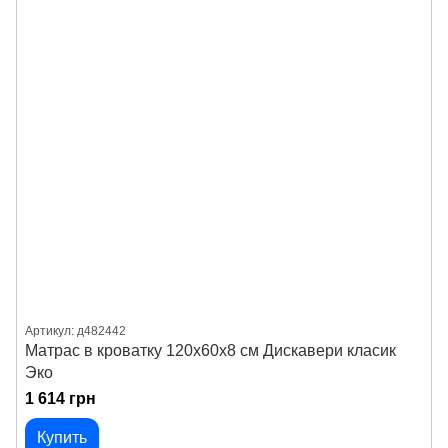
Артикул: д482442
Матрас в кроватку 120х60х8 см Дискавери класик
Эко
1 614 грн
Купить