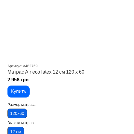
Артикул: л482769
Матрас Air eco latex 12 см 120 х 60
2 958 грн
Купить
Размер матраса
120х60
Высота матраса
12 см