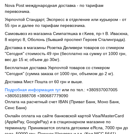
Nova Post международная доставка - по тарифам
перевозчика.
Укрпочтой Стандарт, Экспресс в отделение или курьером - от
55 грн и далее по тарифам перевозчика.
Самовывоз из магазина Симпатяшка в г.Киев, пр-т В. Ивасюка,
8 корпус 8, Оболонь (бывший проспект Героев Сталинграда).
Доставка в магазины Розетка Деливери товаров со стикером
"Сегодня" стоимость 49 грн (бесплатно на сумму от 1000 грн,
вес до 15 кг, объем до 30кг).
Бесплатная доставка Укрпочтой товаров со стикером
"Сегодня" (сумма заказа от 1000 грн, объемом до 2 кг).
Доставка Мист Пошта от 60 грн и выше.
Подробная информация тут
или по тел.: +380937007005
+380501888708 +380687779090
Оплата на расчетный счет IBAN (Приват Банк, Моно Банк,
Сенс Банк)
Онлайн оплата на сайте банковской картой Visa/MasterCard
(ApplePay, GooglePay) и в стационарном магазине по
терминалу. Принимается оплата детскими еЯсла, 7000 грн до
года, 50000 грн, Пакунок Школяра и т.д. (Код МСС 5641)