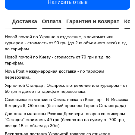
Написать отзыв
Доставка
Оплата
Гарантия и возврат
Кон
Новой почтой по Украине в отделение, в почтомат или
курьером - стоимость от 90 грн (до 2 кг объемного веса) и т.д.
по тарифам.
Новой почтой по Киеву - стоимость от 70 грн и т.д. по
тарифам.
Nova Post международная доставка - по тарифам
перевозчика.
Укрпочтой Стандарт, Экспресс в отделение или курьером - от
50 грн и далее по тарифам перевозчика.
Самовывоз из магазина Симпатяшка в г.Киев, пр-т В. Ивасюка,
8 корпус 8, Оболонь (бывший проспект Героев Сталинграда).
Доставка в магазины Розетка Деливери товаров со стикером
"Сегодня" стоимость 49 грн (бесплатно на сумму от 700 грн,
вес до 15 кг, объем до 30кг).
Бесплатная доставка Укрпочтой товаров со стикером