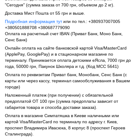
"Сегодня" (сумма заказа от 700 грн, объемом до 2 кг).
Доставка Мист Пошта от 55 грн и выше.
Подробная информация тут
или по тел.: +380937007005
+380501888708 +380687779090
Оплата на расчетный счет IBAN (Приват Банк, Моно Банк,
Сенс Банк)
Онлайн оплата на сайте банковской картой Visa/MasterCard
(ApplePay, GooglePay) и в стационарном магазине по
терминалу. Принимается оплата детскими еЯсла, 7000 грн до
года, 50000 грн, Пакунок Школяра и т.д. (Код МСС 5641)
Оплата по реквизитам Приват банк, Монобанк, Сенс Банк (с
карты или через кассу, терминал самообслуживания в Вашем
городе)
Наложенный платеж (при получении) с обязательной
предоплатой ОТ 100 грн (сумма предоплаты зависит от
габаритов товара и способа доставки заказа).
Оплата в магазине Симпатяшка в Киеве наличными или
картой Visa/MasterCard по терминалу по адресу г. Киев,
проспект Владимира Ивасюка, 8 корпус 8 (проспект Героев
Сталинграда).