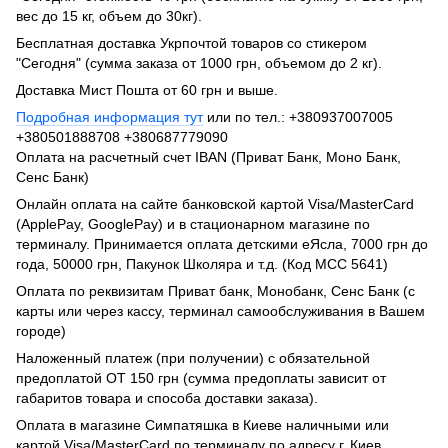
вес до 15 кг, объем до 30кг).
Бесплатная доставка Укрпочтой товаров со стикером
"Сегодня" (сумма заказа от 1000 грн, объемом до 2 кг).
Доставка Мист Пошта от 60 грн и выше.
Подробная информация тут
или по тел.: +380937007005
+380501888708 +380687779090
Оплата на расчетный счет IBAN (Приват Банк, Моно Банк,
Сенс Банк)
Онлайн оплата на сайте банковской картой Visa/MasterCard
(ApplePay, GooglePay) и в стационарном магазине по
терминалу. Принимается оплата детскими еЯсла, 7000 грн до
года, 50000 грн, Пакунок Школяра и т.д. (Код МСС 5641)
Оплата по реквизитам Приват банк, Монобанк, Сенс Банк (с
карты или через кассу, терминал самообслуживания в Вашем
городе)
Наложенный платеж (при получении) с обязательной
предоплатой ОТ 150 грн (сумма предоплаты зависит от
габаритов товара и способа доставки заказа).
Оплата в магазине Симпатяшка в Киеве наличными или
картой Visa/MasterCard по терминалу по адресу г. Киев,