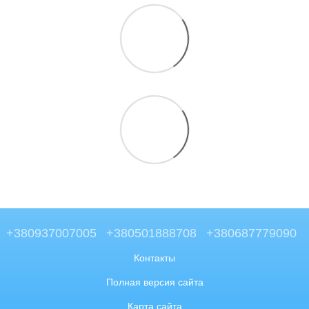
+380937007005
+380501888708
+380687779090
Контакты
Полная версия сайта
Карта сайта