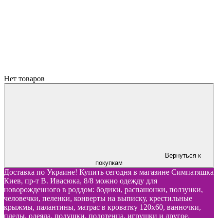
Нет товаров
Вернуться к
покупкам
Доставка по Украине! Купить сегодня в магазине Симпатяшка
Киев, пр-т В. Ивасюка, 8/8 можно одежду для
новорожденного в роддом: бодики, распашонки, ползунки,
человечки, пеленки, конверты на выписку, крестильные
крыжмы, палантины, матрас в кроватку 120х60, ванночки,
пледы, одеяла, подушки, полотенца, игрушки и другое.