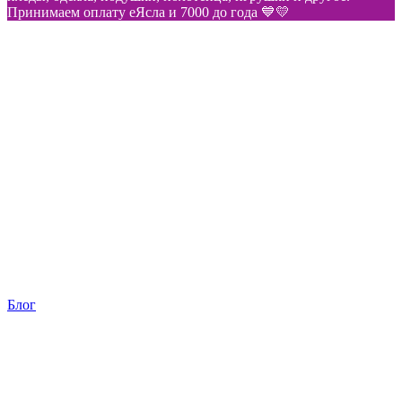
Принимаем оплату еЯсла и 7000 до года 💙💛
Блог